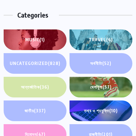
Categories
MUSIC
(1)
TRAVEL
(6)
UNCATEGORIZED
(828)
অর্থনীতি
(52)
আন্তর্জাতিক
(36)
খেলাধুলা
(57)
জাতীয়
(337)
তথ্য ও প্রযুক্তি
(10)
বিনোদন
(47)
রাজনীতি
(201)