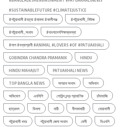
#BANGLADESHENVIRONMENT #PATUAKHALINEWS
#SUSTAINABLEFUTURE #CLIMATEJUSTICE
#পটুয়াখালী #হত্যা #মামলা #কালীগঞ্জ
#পটুয়াখালী_নিউজ
#পটুয়াখালী_সংবাদ
#বাংলাদেশশিক্ষাব্যবস্থা
#সাপ #বন্যাপ্রানী #ANIMAL #LOVERS #OF #PATUAKHALI
GOBINDRA CHANDRA PRAMANIK
HINDU
HINDU MAHAJUT
PATUAKHALI NEWS
TOP BANGLA NEWS
অপরাধ সংবাদ
অভিযান
অভিযোগ
এনসিপি
গোবিন্দ চন্দ্র প্রামাণিক
চাঁদাবাজি
ছাত্রদল
ডিমলা
নারী
নীলফামারী
নোয়াখালী
পটুয়াখালী খবর
পটুয়াখালী জেলা সংবাদ
ফেনী
বিএনপি