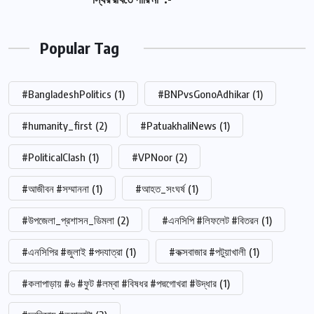
Popular Tag
#BangladeshPolitics
(1)
#BNPvsGonoAdhikar
(1)
#humanity_first
(2)
#PatuakhaliNews
(1)
#PoliticalClash
(1)
#VPNoor
(2)
#আজীবন #সম্মাননা
(1)
#আহত_সংঘর্ষ
(1)
#উপজেলা_প্রশাসন_ডিমলা
(2)
#এনসিপি #লিফলেট #বিতরন
(1)
#এনসিপির #জুলাই #পদযাত্রা
(1)
#কক্সবাজার #পটুয়াখালী
(1)
#কলাপাড়ায় #৬ #ফুট #লম্বা #বিষধর #পদ্মগোখরা #উদ্ধার
(1)