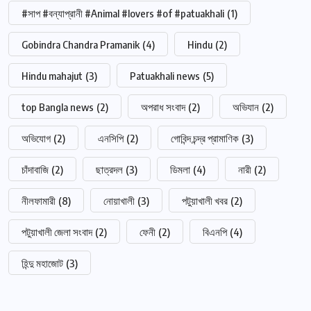
#সাপ #বন্যাপ্রানী #Animal #lovers #of #patuakhali
(1)
Gobindra Chandra Pramanik
(4)
Hindu
(2)
Hindu mahajut
(3)
Patuakhali news
(5)
top Bangla news
(2)
অপরাধ সংবাদ
(2)
অভিযান
(2)
অভিযোগ
(2)
এনসিপি
(2)
গোবিন্দ চন্দ্র প্রামাণিক
(3)
চাঁদাবাজি
(2)
ছাত্রদল
(3)
ডিমলা
(4)
নারী
(2)
নীলফামারী
(8)
নোয়াখালী
(3)
পটুয়াখালী খবর
(2)
পটুয়াখালী জেলা সংবাদ
(2)
ফেনী
(2)
বিএনপি
(4)
হিন্দু মহাজোট
(3)