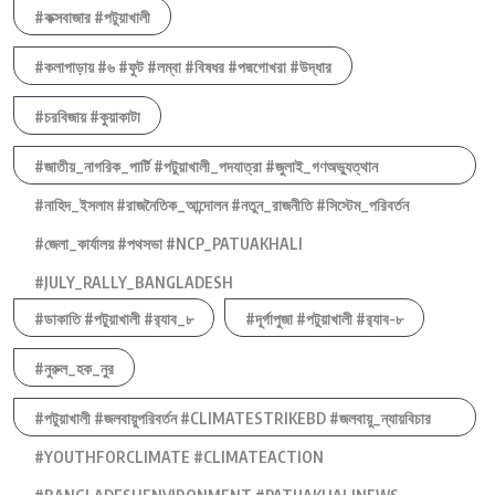
#কক্সবাজার #পটুয়াখালী
#কলাপাড়ায় #৬ #ফুট #লম্বা #বিষধর #পদ্মগোখরা #উদ্ধার
#চরবিজায় #কুয়াকাটা
#জাতীয়_নাগরিক_পার্টি #পটুয়াখালী_পদযাত্রা #জুলাই_গণঅভ্যুত্থান
#নাহিদ_ইসলাম #রাজনৈতিক_আন্দোলন #নতুন_রাজনীতি #সিস্টেম_পরিবর্তন
#জেলা_কার্যালয় #পথসভা #NCP_PATUAKHALI
#JULY_RALLY_BANGLADESH
#ডাকাতি #পটুয়াখালী #র‍্যাব_৮
#দূর্গাপুজা #পটুয়াখালী #র‍্যাব-৮
#নুরুল_হক_নুর
#পটুয়াখালী #জলবায়ুপরিবর্তন #CLIMATESTRIKEBD #জলবায়ু_ন্যায়বিচার
#YOUTHFORCLIMATE #CLIMATEACTION