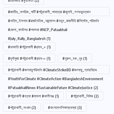
#চরবিজায় #কুয়াকাটা
(2)
#জাতীয়_নাগরিক_পার্টি #পটুয়াখালী_পদযাত্রা #জুলাই_গণঅভ্যুত্থান
#নাহিদ_ইসলাম #রাজনৈতিক_আন্দোলন #নতুন_রাজনীতি #সিস্টেম_পরিবর্তন
#জেলা_কার্যালয় #পথসভা #NCP_Patuakhali
#July_Rally_Bangladesh
(1)
#ডাকাতি #পটুয়াখালী #র‍্যাব_৮
(1)
#দূর্গাপুজা #পটুয়াখালী #র‍্যাব-৮
(1)
#নুরুল_হক_নুর
(1)
#পটুয়াখালী #জলবায়ুপরিবর্তন #ClimateStrikeBD #জলবায়ু_ন্যায়বিচার
#YouthForClimate #ClimateAction #BangladeshEnvironment
#PatuakhaliNews #SustainableFuture #ClimateJustice
(2)
#পটুয়াখালী #হত্যা #মামলা #কালীগঞ্জ
(1)
#পটুয়াখালী_নিউজ
(2)
#পটুয়াখালী_সংবাদ
(2)
#বাংলাদেশশিক্ষাব্যবস্থা
(3)