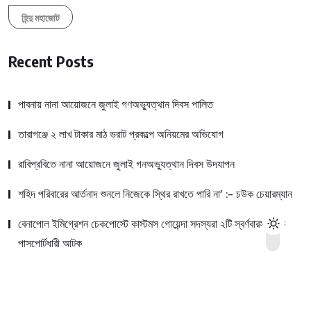
হিন্দু মহাজোট
Recent Posts
পাবনায় নানা আয়োজনে জুলাই গণঅভ্যুত্থান দিবস পালিত
তারাগঞ্জে ২ লাখ টাকার মাঠ ভরাট প্রকল্পে অনিয়মের অভিযোগ
রাবিপ্রবিতে নানা আয়োজনে জুলাই গনঅভ্যুত্থান দিবস উদযাপন
শহিদ পরিবারের আর্তনাদ শুনলে নিজেকে স্থির রাখতে পারি না’ :- চউক চেয়ারম্যান
বেনাপোল ইমিগ্রেশন চেকপোস্টে কাস্টমস গোয়েন্দা সদস্যরা ২টি স্বর্ণবারসহ এক
পাসপোর্টধারী আটক