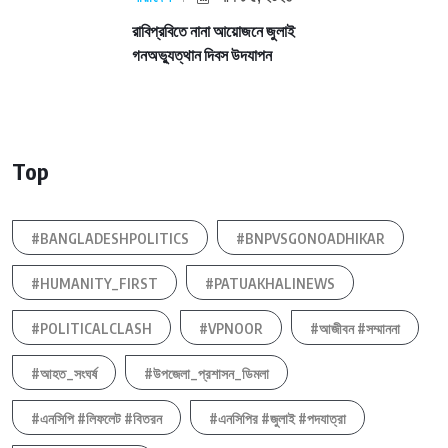
রাবিপ্রবিতে নানা আয়োজনে জুলাই
গনঅভ্যুত্থান দিবস উদযাপন
Top
#BANGLADESHPOLITICS
#BNPVSGONOADHIKAR
#HUMANITY_FIRST
#PATUAKHALINEWS
#POLITICALCLASH
#VPNOOR
#আজীবন #সম্মাননা
#আহত_সংঘর্ষ
#উপজেলা_প্রশাসন_ডিমলা
#এনসিপি #লিফলেট #বিতরন
#এনসিপির #জুলাই #পদযাত্রা