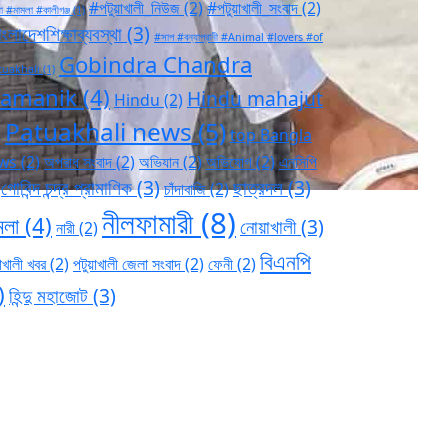
#পটুয়াখালী_নিউজ
(2)
#পটুয়াখালী_সংবাদ
(2)
া #মামলা #কালীগঞ্জ
(1)
ংলাদেশশিক্ষাব্যবস্থা
(3)
#সাপ #বন্যাপ্রানী #Animal #lovers #of
Gobindra Chandra
tuakhali
(1)
ramanik
(4)
Hindu mahajut
Hindu
(2)
Patuakhali news
(5)
)
top Bangla
ws
(2)
অপরাধ সংবাদ
(2)
অভিযান
(2)
অভিযোগ
(2)
এনসিপি
গোবিন্দ চন্দ্র প্রামাণিক
(3)
ছাত্রদল
(3)
চাঁদাবাজি
(2)
নীলফামারী
(8)
মলা
(4)
নোয়াখালী
(3)
নারী
(2)
বিএনপি
াখালী খবর
(2)
পটুয়াখালী জেলা সংবাদ
(2)
ফেনী
(2)
)
হিন্দু মহাজোট
(3)