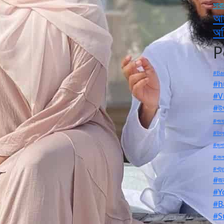
সার
আদ
অভ
P
#Ban
#h
#V
#উপ
#পদযা
#উদ্ধ
#জুলা
#জেল
#পটুয়
#জল
#Y
#B
#S