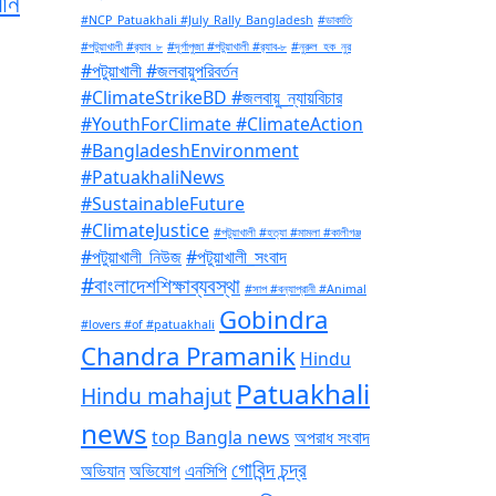
যান
#NCP_Patuakhali #July_Rally_Bangladesh
#ডাকাতি
#পটুয়াখালী #র‍্যাব_৮
#দূর্গাপুজা #পটুয়াখালী #র‍্যাব-৮
#নুরুল_হক_নুর
#পটুয়াখালী #জলবায়ুপরিবর্তন
#ClimateStrikeBD #জলবায়ু_ন্যায়বিচার
#YouthForClimate #ClimateAction
#BangladeshEnvironment
#PatuakhaliNews
#SustainableFuture
#ClimateJustice
#পটুয়াখালী #হত্যা #মামলা #কালীগঞ্জ
#পটুয়াখালী_নিউজ
#পটুয়াখালী_সংবাদ
#বাংলাদেশশিক্ষাব্যবস্থা
#সাপ #বন্যাপ্রানী #Animal
Gobindra
#lovers #of #patuakhali
Chandra Pramanik
Hindu
Patuakhali
Hindu mahajut
news
top Bangla news
অপরাধ সংবাদ
গোবিন্দ চন্দ্র
অভিযান
অভিযোগ
এনসিপি