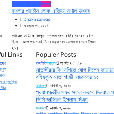
Uncategorized
বিনোদন
বাংলার প্রাচীন লোক ঐতিহ্য মশাল উৎসব
Dhaka canvas
নভেম্বর ১৬, ২০২৪
ীত
ফারিয়াজ ফাহিম জামালপুর। গতকাল বাংলা কার্তিক মাসের শেষ দিন
ছিলো। আগে গ্রামে এই দিনের সন্ধ্যা বেলায় মশাল জ্বালানো উৎসব
হত।
ul Links
Populer Posts
রাদেশ
রাজনীতি
সারাদেশ
আগস্ট ৭, ২০২৬
সাতক্ষীরায় বিএনপিতে যোগ দিলেন জামায়
াধুলা
নোদন
বহিষ্কৃত নেতা গাজী নজরুলের ১২
য ও প্রযুক্তি
সারাদেশ
আগস্ট ৭, ২০২৬
জনীতি
প্রধানমন্ত্রীর সফর সফল করতে দিনরাত ম
ডিসি জাহিদুল ইসলাম মিঞা
সারাদেশ
আগস্ট ৭, ২০২৬