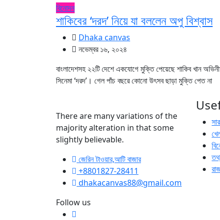
বিনোদন
শাকিবের ‘দরদ’ নিয়ে যা বললেন অপু বিশ্বাস
Dhaka canvas
নভেম্বর ১৬, ২০২৪
বাংলাদেশসহ ২২টি দেশে একযোগে মুক্তি পেয়েছে শাকিব খান অভিন
সিনেমা ‘দরদ’। গেল পাঁচ বছরে কোনো উৎসব ছাড়া মুক্তি পেত না
Usef
There are many variations of the
সা
majority alteration in that some
খেল
slightly believable.
বি
তথ্
জেরিন টাওয়ার,আটি বাজার
রা
+8801827-28411
dhakacanvas88@gmail.com
Follow us