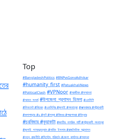
Top
#BangladeshPolitics
#BNPvsGonoAdhikar
াতের
#humanity_first
#PatuakhaliNews
#VPNoor
#PoliticalClash
#আজীবন #সম্মাননা
#উপজেলা_প্রশাসন_ডিমলা
#আহত_সংঘর্ষ
#এনসিপি
#লিফলেট #বিতরন
#এনসিপির #জুলাই #পদযাত্রা
#কক্সবাজার #পটুয়াখালী
াঠে
#কলাপাড়ায় #৬ #ফুট #লম্বা #বিষধর #পদ্মগোখরা #উদ্ধার
#চরবিজায় #কুয়াকাটা
#জাতীয়_নাগরিক_পার্টি #পটুয়াখালী_পদযাত্রা
#জুলাই_গণঅভ্যুত্থান #নাহিদ_ইসলাম #রাজনৈতিক_আন্দোলন
#নতুন_রাজনীতি #সিস্টেম_পরিবর্তন #জেলা_কার্যালয় #পথসভা