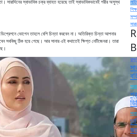
 সারাদিনের স্বাভাবিক চক্র ব্যাহত হয়েছে তাই স্বাভাবিকভাবেই শরীর অসুস্থ
লাই
শিক্ষ
সম্
সার
R
ীন ডিপ্রেশনে ভোগেন তাহলে বেশি চিন্তা করবেন না। অতিরিক্ত চিন্তা আপনার
েখবেন সবকিছু ঠিক হয়ে গেছে। আর সানার এই কথাতেই ক্ষিপ্ত নেটিজেনরা। তারা
B
খছে।
রাজ
সা
বহ
সার
প্
ডি
সার
ঢা
জয়