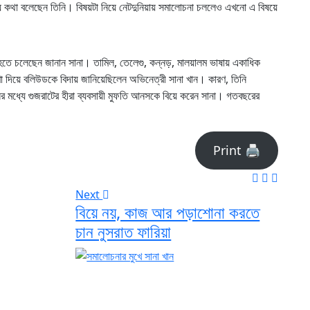
ে কথা বলেছেন তিনি। বিষয়টা নিয়ে নেটদুনিয়ায় সমালোচনা চললেও এখনো এ বিষয়ে
া হতে চলেছেন জানান সানা। তামিল, তেলেগু, কন্নড়, মালয়ালম ভাষায় একাধিক
দিয়ে বলিউডকে বিদায় জানিয়েছিলেন অভিনেত্রী সানা খান। কারণ, তিনি
র মধ্যে গুজরাটের হীরা ব্যবসায়ী মুফতি আনসকে বিয়ে করেন সানা। গতবছরের
Print 🖨
Next
বিয়ে নয়, কাজ আর পড়াশোনা করতে
চান নুসরাত ফারিয়া