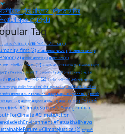
াদেশ
আগস্ট ৭, ২০২৬
মদীঘিতে হিন্দু মহিলার শ্লীলতাহানির
িযোগে যুবক গ্রেপ্তার
opular Tag
gladeshPolitics
(1)
#BNPvsGonoAdhikar
(1)
umanity_first
(2)
#PatuakhaliNews
(1)
#PoliticalClash
(1)
PNoor
(2)
#আজীবন #সম্মাননা
(1)
#আহত_সংঘর্ষ
(1)
জেলা_প্রশাসন_ডিমলা
(2)
#এনসিপি #লিফলেট #বিতরন
(1)
#এনসিপির #জুলাই
ত্রা
(1)
#কক্সবাজার #পটুয়াখালী
(1)
#কলাপাড়ায় #৬ #ফুট #লম্বা #বিষধর #পদ্মগোখরা
#চরবিজায় #কুয়াকাটা
(2)
ার
(1)
#জাতীয়_নাগরিক_পার্টি #পটুয়াখালী_পদযাত্রা
ই_গণঅভ্যুত্থান #নাহিদ_ইসলাম #রাজনৈতিক_আন্দোলন #নতুন_রাজনীতি #সিস্টেম_পরিবর্তন
া_কার্যালয় #পথসভা #NCP_Patuakhali #July_Rally_Bangladesh
(1)
#ডাকাতি
#পটুয়াখালী
াখালী #র‍্যাব_৮
(1)
#দূর্গাপুজা #পটুয়াখালী #র‍্যাব-৮
(1)
#নুরুল_হক_নুর
(1)
বায়ুপরিবর্তন #ClimateStrikeBD #জলবায়ু_ন্যায়বিচার
outhForClimate #ClimateAction
angladeshEnvironment #PatuakhaliNews
ustainableFuture #ClimateJustice
(2)
#পটুয়াখালী