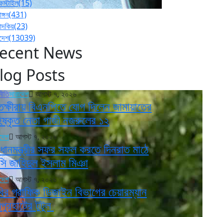
ফস্টাইল
(15)
াঙ্গন
(431)
পাদকিয়
(23)
াদেশ
(13039)
ecent News
log Posts
নীতি
সারাদেশ
আগস্ট ৭, ২০২৬
তক্ষীরায় বিএনপিতে যোগ দিলেন জামায়াতের
িষ্কৃত নেতা গাজী নজরুলের ১২
াদেশ
আগস্ট ৭, ২০২৬
রধানমন্ত্রীর সফর সফল করতে দিনরাত মাঠে
সি জাহিদুল ইসলাম মিঞা
াদেশ
আগস্ট ৭, ২০২৬
বির গ্রাফিক ডিজাইন বিভাগের চেয়ারম্যান
পুরহাটের টুটুল