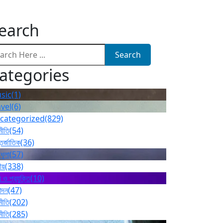
earch
Search
ategories
sic
(1)
avel
(6)
categorized
(829)
নীতি
(54)
তর্জাতিক
(36)
ধুলা
(57)
ীয়
(338)
 ও প্রযুক্তি
(10)
োদন
(47)
নীতি
(202)
নীতি
(285)