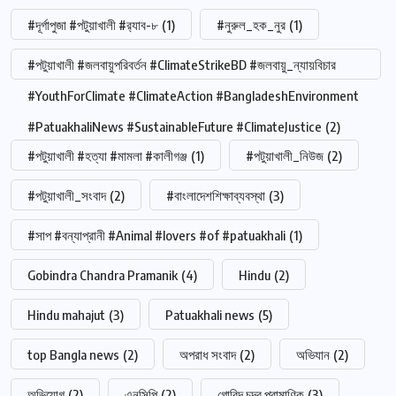
#দূর্গাপুজা #পটুয়াখালী #র‍্যাব-৮
(1)
#নুরুল_হক_নুর
(1)
#পটুয়াখালী #জলবায়ুপরিবর্তন #ClimateStrikeBD #জলবায়ু_ন্যায়বিচার
#YouthForClimate #ClimateAction #BangladeshEnvironment
#PatuakhaliNews #SustainableFuture #ClimateJustice
(2)
#পটুয়াখালী #হত্যা #মামলা #কালীগঞ্জ
(1)
#পটুয়াখালী_নিউজ
(2)
#পটুয়াখালী_সংবাদ
(2)
#বাংলাদেশশিক্ষাব্যবস্থা
(3)
#সাপ #বন্যাপ্রানী #Animal #lovers #of #patuakhali
(1)
Gobindra Chandra Pramanik
(4)
Hindu
(2)
Hindu mahajut
(3)
Patuakhali news
(5)
top Bangla news
(2)
অপরাধ সংবাদ
(2)
অভিযান
(2)
অভিযোগ
(2)
এনসিপি
(2)
গোবিন্দ চন্দ্র প্রামাণিক
(3)