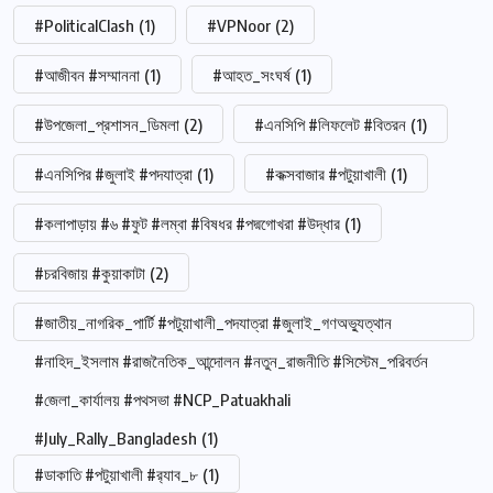
#PoliticalClash
(1)
#VPNoor
(2)
#আজীবন #সম্মাননা
(1)
#আহত_সংঘর্ষ
(1)
#উপজেলা_প্রশাসন_ডিমলা
(2)
#এনসিপি #লিফলেট #বিতরন
(1)
#এনসিপির #জুলাই #পদযাত্রা
(1)
#কক্সবাজার #পটুয়াখালী
(1)
#কলাপাড়ায় #৬ #ফুট #লম্বা #বিষধর #পদ্মগোখরা #উদ্ধার
(1)
#চরবিজায় #কুয়াকাটা
(2)
#জাতীয়_নাগরিক_পার্টি #পটুয়াখালী_পদযাত্রা #জুলাই_গণঅভ্যুত্থান
#নাহিদ_ইসলাম #রাজনৈতিক_আন্দোলন #নতুন_রাজনীতি #সিস্টেম_পরিবর্তন
#জেলা_কার্যালয় #পথসভা #NCP_Patuakhali
#July_Rally_Bangladesh
(1)
#ডাকাতি #পটুয়াখালী #র‍্যাব_৮
(1)