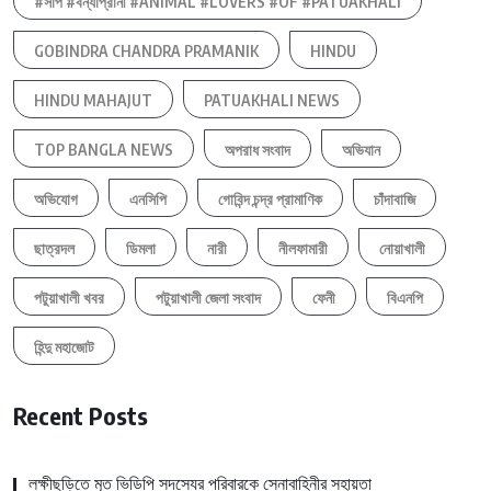
#সাপ #বন্যাপ্রানী #ANIMAL #LOVERS #OF #PATUAKHALI
GOBINDRA CHANDRA PRAMANIK
HINDU
HINDU MAHAJUT
PATUAKHALI NEWS
TOP BANGLA NEWS
অপরাধ সংবাদ
অভিযান
অভিযোগ
এনসিপি
গোবিন্দ চন্দ্র প্রামাণিক
চাঁদাবাজি
ছাত্রদল
ডিমলা
নারী
নীলফামারী
নোয়াখালী
পটুয়াখালী খবর
পটুয়াখালী জেলা সংবাদ
ফেনী
বিএনপি
হিন্দু মহাজোট
Recent Posts
লক্ষীছড়িতে মৃত ভিডিপি সদস্যের পরিবারকে সেনাবাহিনীর সহায়তা