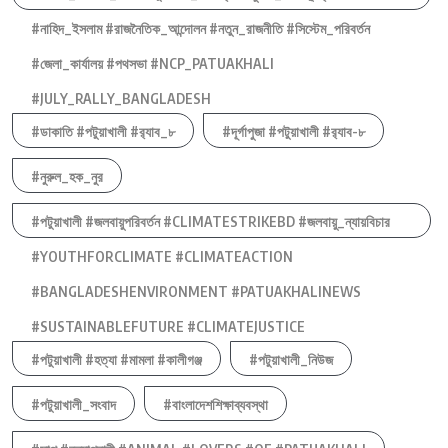
#নাহিদ_ইসলাম #রাজনৈতিক_আন্দোলন #নতুন_রাজনীতি #সিস্টেম_পরিবর্তন
#জেলা_কার্যালয় #পথসভা #NCP_PATUAKHALI
#JULY_RALLY_BANGLADESH
#ডাকাতি #পটুয়াখালী #র‍্যাব_৮
#দূর্গাপুজা #পটুয়াখালী #র‍্যাব-৮
#নুরুল_হক_নুর
#পটুয়াখালী #জলবায়ুপরিবর্তন #CLIMATESTRIKEBD #জলবায়ু_ন্যায়বিচার
#YOUTHFORCLIMATE #CLIMATEACTION
#BANGLADESHENVIRONMENT #PATUAKHALINEWS
#SUSTAINABLEFUTURE #CLIMATEJUSTICE
#পটুয়াখালী #হত্যা #মামলা #কালীগঞ্জ
#পটুয়াখালী_নিউজ
#পটুয়াখালী_সংবাদ
#বাংলাদেশশিক্ষাব্যবস্থা