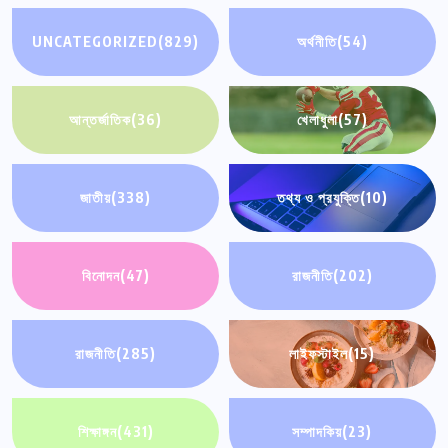
UNCATEGORIZED
(829)
অর্থনীতি
(54)
আন্তর্জাতিক
(36)
খেলাধুলা
(57)
জাতীয়
(338)
তথ্য ও প্রযুক্তি
(10)
বিনোদন
(47)
রাজনীতি
(202)
রাজনীতি
(285)
লাইফস্টাইল
(15)
শিক্ষাঙ্গন
(431)
সম্পাদকিয়
(23)