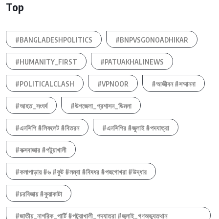
Top
#BANGLADESHPOLITICS
#BNPVSGONOADHIKAR
#HUMANITY_FIRST
#PATUAKHALINEWS
#POLITICALCLASH
#VPNOOR
#আজীবন #সম্মাননা
#আহত_সংঘর্ষ
#উপজেলা_প্রশাসন_ডিমলা
#এনসিপি #লিফলেট #বিতরন
#এনসিপির #জুলাই #পদযাত্রা
#কক্সবাজার #পটুয়াখালী
#কলাপাড়ায় #৬ #ফুট #লম্বা #বিষধর #পদ্মগোখরা #উদ্ধার
#চরবিজায় #কুয়াকাটা
#জাতীয়_নাগরিক_পার্টি #পটুয়াখালী_পদযাত্রা #জুলাই_গণঅভ্যুত্থান