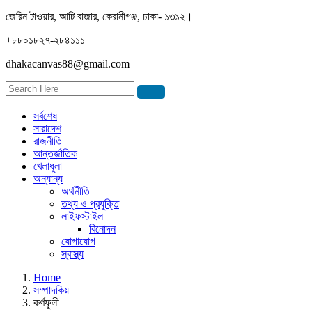
জেরিন টাওয়ার, আটি বাজার, কেরানীগঞ্জ, ঢাকা- ১৩১২।
+৮৮০১৮২৭-২৮৪১১১
dhakacanvas88@gmail.com
সর্বশেষ
সারাদেশ
রাজনীতি
আন্তর্জাতিক
খেলাধুলা
অন্যান্য
অর্থনীতি
তথ্য ও প্রযুক্তি
লাইফস্টাইল
বিনোদন
যোগাযোগ
স্বাস্থ্য
Home
সম্পাদকিয়
কর্ণফুলী