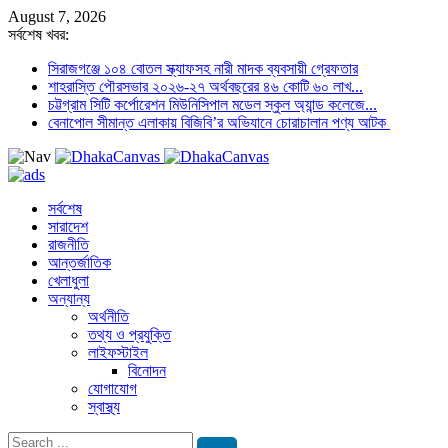
August 7, 2026
সর্বশেষ খবর:
সিরাজগঞ্জে ১০৪ বোতল স্ক্যাফসহ নারী মাদক ব্যবসায়ী গ্রেফতার
শাহরাস্তি পৌরসভার ২০২৬-২৭ অর্থবছরের ৪৬ কোটি ৬০ লাখ...
চট্টগ্রাম সিটি কর্পোরেশন মিউনিসিপাল মডেল স্কুল অ্যান্ড কলেজে...
বেনাপোল সীমান্ত এলাকায় বিজিবি’র অভিযানে চোরাচালান পণ্য আটক
সর্বশেষ
সারাদেশ
রাজনীতি
আন্তর্জাতিক
খেলাধুলা
অন্যান্য
অর্থনীতি
তথ্য ও প্রযুক্তি
লাইফস্টাইল
বিনোদন
যোগাযোগ
স্বাস্থ্য