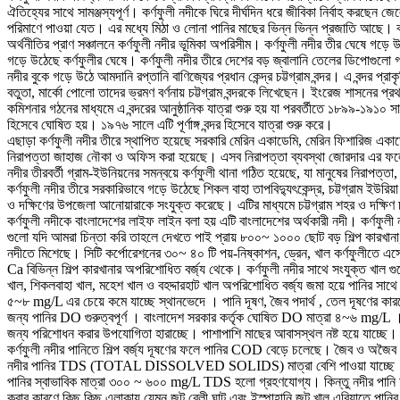
ঐতিহ্যের সাথে সামঞ্জস্যপূর্ণ। কর্ণফুলী নদীকে ঘিরে দীর্ঘদিন ধরে জীবিকা নির্বাহ কর
পরিমাণে পাওয়া যেত। এর মধ্যে মিঠা ও লোনা পানির মাছের ভিন্ন ভিন্ন প্রজাতি আছে। ক
অর্থনীতির প্রাণ সঞ্চালনে কর্ণফুলী নদীর ভূমিকা অপরিসীম। কর্ণফুলী নদীর তীর ঘেষে গড়ে 
গড়ে উঠেছে কর্ণফুলীর ঘেষে। কর্ণফুলী নদীর তীরে দেশের বড় জ্বালানি তেলের ডিপোগুলো 
নদীর বুকে গড়ে উঠে আমদানি রপ্তানি বাণিজ্যের প্রধান কেন্দ্র চট্টগ্রাম বন্দর। এ বন্দর
বতুতা, মার্কো পোলো তাদের ভ্রমণ বর্ণনায় চট্টগ্রাম বন্দরকে লিখেছেন। ইংরেজ শাসনের প্রথ
কমিশনার গঠনের মাধ্যমে এ বন্দরের আনুষ্ঠানিক যাত্রা শুরু হয় যা পরবর্তীতে ১৮৯৯-১৯১০ 
হিসেবে ঘোষিত হয়। ১৯৭৬ সালে এটি পূর্ণাঙ্গ বন্দর হিসেবে যাত্রা শুরু করে।
এছাড়া কর্ণফুলী নদীর তীরে স্থাপিত হয়েছে সরকারি মেরিন একাডেমি, মেরিন ফিশারিজ একাড
নিরাপত্তা জাহাজ নৌকা ও অফিস করা হয়েছে। এসব নিরাপত্তা ব্যবস্থা জোরদার এর ফলে নৌ 
নদীর তীরবর্তী গ্রাম-ইউনিয়নের সমন্বয়ে কর্ণফুলী থানা গঠিত হয়েছে, যা মানুষের নিরাপত্
কর্ণফুলী নদীর তীরে সরকারিভাবে গড়ে উঠেছে শিকল বাহা তাপবিদ্যুৎকেন্দ্র, চট্টগ্রাম ইউরিয়
ও দক্ষিণের উপজেলা আনোয়ারাকে সংযুক্ত করেছে। এটির মাধ্যমে চট্টগ্রাম শহর ও দক্ষিণ
কর্ণফুলী নদীকে বাংলাদেশের লাইফ লাইন বলা হয় এটি বাংলাদেশের অর্থকারী নদী। কর্ণফুল
গুলো যদি আমরা চিন্তা করি তাহলে দেখতে পাই প্রায় ৮০০~ ১০০০ ছোট বড় শিল্প কারখানা, অনে
নদীতে মিশেছে। সিটি কর্পোরেশনের ৩০~ ৪০ টি পয়-নিষ্কাশন, ড্রেন, খাল কর্ণফুলীতে এসে
Ca বিভিন্ন শিল্প কারখানার অপরিশোধিত বর্জ্য থেকে। কর্ণফুলী নদীর সাথে সংযুক্ত খাল 
খাল, শিকলবাহা খাল, মহেশ খাল ও বহদ্দারহাট খাল অপরিশোধিত বর্জ্য জমা হয়ে পানির
৫~৮ mg/L এর চেয়ে কমে যাচ্ছে স্থানভেদে । পানি দূষণ, জৈব পদার্থ , তেল দূষণের কারণ
জন্য পানির DO গুরুত্বপূর্ণ । বাংলাদেশ সরকার কর্তৃক ঘোষিত DO মাত্রা ৪~৬ mg/L
জন্য পরিশোধন করার উপযোগিতা হারাচ্ছে। পাশাপাশি মাছের আবাসস্থল নষ্ট হয়ে যাচ্ছে। 
কর্ণফুলী নদীর পানিতে শিল্প বর্জ্য দূষণের ফলে পানির COD বেড়ে চলেছে। জৈব ও অজৈব
নদীর পানির TDS (TOTAL DISSOLVED SOLIDS) মাত্রা বেশি পাওয়া যাচ্ছে । কোন কো
পানির স্বাভাবিক মাত্রা ৩০০ ~ ৬০০ mg/L TDS হলো গ্রহণযোগ্য। কিন্তু নদীর পানি 
করার কারণে কিছু কিছু এলাকায় যেমন জুট রেলী ঘাট এবং ইস্পাহানি জুট খাল এরিয়াতে পানি