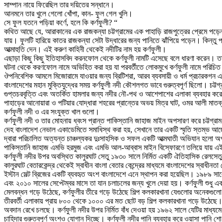
সাম্পান নায়ে ফিরেছিল তার দয়িতের সন্ধানে।
আনমনে তার খুলে গেলো খোঁপা, কান- ফুল গেল খুলি।
সে ফুল যতনে পড়িয়া কর্ণে, হলে কি কর্ণফুলী? “
কথিত আছে যে, আরাকানের এক রাজকন্যা চট্টগ্রামের এক পাহাড়ি রাজপুত্রের প্রেমে পড
যায়। ফুলটি হারিয়ে কাতর রাজকন্যা সেটা উদ্ধারের জন্য পানিতে ঝাঁপিয়ে পড়েন। কিন্ত
আত্মাহুতি দেন। এই করুণ কাহিনী থেকেই নদীটির নাম হয় কর্ণফুলী।
এছাড়া কিছু কিছু ইতিহাসবিদ করনফোল থেকে কর্ণফুলী নামটি এসেছে বলে ধারণা করেন। ত
ঘটনা থেকে করণফোল নামে অভিহিত করা হয় যা পরবর্তীতে লোকমুখে কর্ণফুলী নামে পরিচি
ঔপনিবেশিক আমলে মিজোরামে যাওয়ার জন্য ব্রিটিশরা, আরব ব্যবসায়ী ও ধর্ম প্রচারকগন 
বাংলাদেশের মহান মুক্তিযুদ্ধের সময় কর্ণফুলী নদী কৌশলগত ভাবে গুরুত্বপূর্ণ ছিলো। চট্টগ
গুপ্তচরবৃত্তি এবং অতর্কিত হামলার জন্য নদীর নৌ-পথ ও আশেপাশের এলাকা ব্যবহার করে 
পাহাড়ের আনোয়ারা ও পটিয়ার যোদ্ধারা শহরের প্রান্তের অভয় মিত্র ঘাট, ওমর আলী মাত
কর্ণফুলী নদী ও এর সংযুক্ত খাল গুলো।
কর্ণফুলী নদী ও তার মোহনায় ধ্বংস প্রান্ত পাকিস্তানি জাহাজ মাইন অপসারণ করে চট্টগ্র
দেহ বাংলাদেশ নেভাল একাডেমিতে সমাধিস্থ করা হয়, সেখানে তার একটি স্মৃতি স্তম্ভ আছে
দ্বারা পরিচালিত অত্যন্ত চাঞ্চল্যকর দুঃসাহসিক ও সফল একটি আত্মঘাতী অভিযান হলো অপা
পাকিস্তানি জাহাজ এমভি হরমুজ এবং এমভি আল-আব্বাস মাইন বিস্ফোরণে তলিয়ে যায় এই অভি
কর্ণফুলী নদীর উপর অবস্থিত কালুরঘাট সেতু ১৯৩০ সালে নির্মিত একটি ঐতিহাসিক রেলসেতু 
কালুরঘাট বেতারকেন্দ্র থেকেই স্বাধীন বাংলা বেতার কেন্দ্রের মাধ্যমে বাংলাদেশের স্বাধীন
ইস্টান সেল্ট ব্রিজের একটি ব্যবহৃত অংশ বাংলাদেশে এনে স্থাপন করা হয়েছিল। ১৯৮৯ সালে
এবং ২০১০ সালের সেপ্টেম্বর মাসে তা যান চলাচলের জন্য খুলে দেয়া হয়। কর্ণফুলী শুধু এ
মেলবন্ধন গড়ে উঠেছে, কর্ণফুলীর তীরে গড়ে উঠেছে শিল্প কলকারখানা যেগুলোর অনেকগুলো নাম
তীরবর্তী এলাকায় প্রায় ৮০০ থেকে ১০০০ এর মত ছোট বড় শিল্প কলকারখানা গড়ে উঠেছে। এ
অবদান রেখে চলছে। কর্ণফুলী নদীর উপর নির্মিত বাঁধ দেওয়া হয় ১৯৬২ সালে যেটির মাধ্যমে
চাহিদার গুরুত্বপূর্ণ অংশও যোগান দিচ্ছে। কর্ণফুলী নদীর পানি ব্যবহার করে ওয়াসা পানি শো