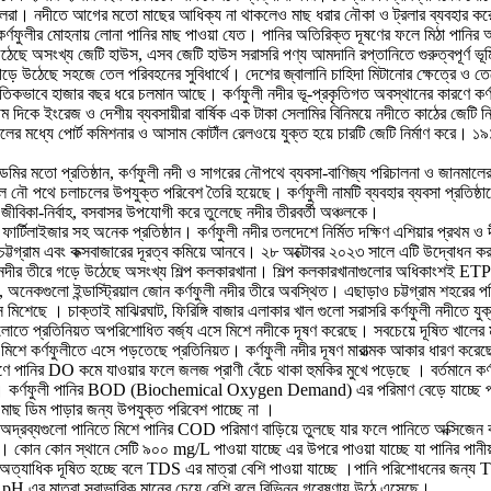
ছেন জেলেরা। নদীতে আগের মতো মাছের আধিক্য না থাকলেও মাছ ধরার নৌকা ও ট্রলার ব্যবহার ক
র্ণফুলীর মোহনায় লোনা পানির মাছ পাওয়া যেত। পানির অতিরিক্ত দূষণের ফলে মিঠা পানির আ
উঠেছে অসংখ্য জেটি হাউস, এসব জেটি হাউস সরাসরি পণ্য আমদানি রপ্তানিতে গুরুত্বপূর্ণ ভূমিক
গড়ে উঠেছে সহজে তেল পরিবহনের সুবিধার্থে। দেশের জ্বালানি চাহিদা মিটানোর ক্ষেত্রে ও ত
 প্রাকৃতিকভাবে হাজার বছর ধরে চলমান আছে। কর্ণফুলী নদীর ভূ-প্রকৃতিগত অবস্থানের কারণে কর্
ম দিকে ইংরেজ ও দেশীয় ব্যবসায়ীরা বার্ষিক এক টাকা সেলামির বিনিময়ে নদীতে কাঠের জেটি ন
সালের মধ্যে পোর্ট কমিশনার ও আসাম কোটাঁল রেলওয়ে যুক্ত হয়ে চারটি জেটি নির্মাণ করে। ১
েমির মতো প্রতিষ্ঠান, কর্ণফুলী নদী ও সাগরের নৌপথে ব্যবসা-বাণিজ্য পরিচালনা ও জানমালের 
পথে চলাচলের উপযুক্ত পরিবেশ তৈরি হয়েছে। কর্ণফুলী নামটি ব্যবহার ব্যবসা প্রতিষ্ঠানে,
তা, জীবিকা-নির্বাহ, বসবাসর উপযোগী করে তুলেছে নদীর তীরবর্তী অঞ্চলকে।
া ফার্টিলাইজার সহ অনেক প্রতিষ্ঠান। কর্ণফুলী নদীর তলদেশে নির্মিত দক্ষিণ এশিয়ার প্রথম ও দী
 চট্টগ্রাম এবং কক্সবাজারের দূরত্ব কমিয়ে আনবে। ২৮ অক্টোবর ২০২৩ সালে এটি উদ্বোধন কর
ী নদীর তীরে গড়ে উঠেছে অসংখ্য শিল্প কলকারখানা। শিল্প কলকারখানাগুলোর অধিকাংশই ETP ন
কগুলো ইন্ডাস্ট্রিয়াল জোন কর্ণফুলী নদীর তীরে অবস্থিত। এছাড়াও চট্টগ্রাম শহরের পরিধি বা
 মিশেছে । চাক্তাই মাঝিরঘাট, ফিরিঙ্গি বাজার এলাকার খাল গুলো সরাসরি কর্ণফুলী নদীতে 
গুলোতে প্রতিনিয়ত অপরিশোধিত বর্জ্য এসে মিশে নদীকে দূষণ করেছে। সবচেয়ে দূষিত খালের
 সাথে মিশে কর্ণফুলীতে এসে পড়তেছে প্রতিনিয়ত। কর্ণফুলী নদীর দূষণ মারাত্মক আকার
ে পানির DO কমে যাওয়ার ফলে জলজ প্রাণী বেঁচে থাকা হুমকির মুখে পড়েছে । বর্তমানে কর
 । কর্ণফুলী পানির BOD (Biochemical Oxygen Demand) এর পরিমাণ বেড়ে যাচ্ছে প্র
মাছ ডিম পাড়ার জন্য উপযুক্ত পরিবেশ পাচ্ছে না ।
 অদ্রব্যগুলো পানিতে মিশে পানির COD পরিমাণ বাড়িয়ে তুলছে যার ফলে পানিতে অক্সিজেন 
ন স্থানে সেটি ৯০০ mg/L পাওয়া যাচ্ছে এর উপরে পাওয়া যাচ্ছে যা পানির পানীয় 
অত্যাধিক দূষিত হচ্ছে বলে TDS এর মাত্রা বেশি পাওয়া যাচ্ছে ।পানি পরিশোধনের জন্য
র pH এর মাত্রা স্বাভাবিক মানের চেয়ে বেশি বলে বিভিন্ন গবেষণায় উঠে এসেছে।