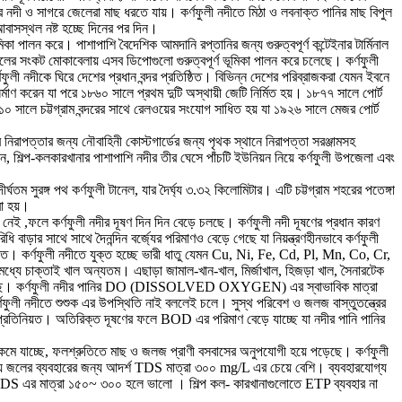
রে নদী ও সাগরে জেলেরা মাছ ধরতে যায়। কর্ণফুলী নদীতে মিঠা ও লবনাক্ত পানির মাছ বিপুল
বাসস্থল নষ্ট হচ্ছে দিনের পর দিন।
া পালন করে। পাশাপাশি বৈদেশিক আমদানি রপ্তানির জন্য গুরুত্বপূর্ণ কন্টেইনার টার্মিনাল
েলের সংকট মোকাবেলায় এসব ডিপোগুলো গুরুত্বপূর্ণ ভূমিকা পালন করে চলেছে। কর্ণফুলী
ণফুলী নদীকে ঘিরে দেশের প্রধান বন্দর প্রতিষ্ঠিত। বিভিন্ন দেশের পরিব্রাজকরা যেমন ইবনে
ির্মাণ করেন যা পরে ১৮৬০ সালে প্রথম দুটি অস্থায়ী জেটি নির্মিত হয়। ১৮৭৭ সালে পোর্ট
৯১০ সালে চট্টগ্রাম বন্দরের সাথে রেলওয়ের সংযোগ সাধিত হয় যা ১৯২৬ সালে মেজর পোর্ট
নিরাপত্তার জন্য নৌবাহিনী কোস্টগার্ডের জন্য পৃথক স্থানে নিরাপত্তা সরঞ্জামসহ
 শিল্প-কলকারখানার পাশাপাশি নদীর তীর ঘেসে পাঁচটি ইউনিয়ন নিয়ে কর্ণফুলী উপজেলা এবং
র্ঘতম সুরঙ্গ পথ কর্ণফুলী টানেল, যার দৈর্ঘ্য ৩.৩২ কিলোমিটার। এটি চট্টগ্রাম শহরের পতেঙ্গা
া হয়।
েই ,ফলে কর্ণফুলী নদীর দূষণ দিন দিন বেড়ে চলছে। কর্ণফুলী নদী দূষণের প্রধান কারণ
ড়ার সাথে সাথে দৈনন্দিন বর্জ্যের পরিমাণও বেড়ে গেছে যা নিয়ন্ত্রণহীনভাবে কর্ণফুলী
যুক্ত। কর্ণফুলী নদীতে যুক্ত হচ্ছে ভারী ধাতু যেমন Cu, Ni, Fe, Cd, Pl, Mn, Co, Cr,
 মধ্যে চাক্তাই খাল অন্যতম। এছাড়া জামাল-খান-খাল, মির্জাখাল, হিজড়া খাল, সৈনারটেক
 ধারণ করেছে। কর্ণফুলী নদীর পানির DO (DISSOLVED OXYGEN) এর স্বাভাবিক মাত্রা
্ণফুলী নদীতে শুশুক এর উপস্থিতি নাই বললেই চলে। সুস্থ পরিবেশ ও জলজ বাস্তুতন্ত্রের
তিনিয়ত। অতিরিক্ত দূষণের ফলে BOD এর পরিমাণ বেড়ে যাচ্ছে যা নদীর পানি পানির
কমে যাচ্ছে, ফলশ্রুতিতে মাছ ও জলজ প্রাণী বসবাসের অনুপযোগী হয়ে পড়েছে। কর্ণফুলী
জলের ব্যবহারের জন্য আদর্শ TDS মাত্রা ৩০০ mg/L এর চেয়ে বেশি। ব্যবহারযোগ্য
 TDS এর মাত্রা ১৫০~ ৩০০ হলে ভালো । শিল্প কল- কারখানাগুলোতে ETP ব্যবহার না