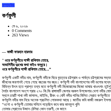
সম্পাদকিয়
কর্ণফুলী
মে ৬, ২০২৬
0 Comments
263 Views
— কাজী ফারহান হায়দার
”
ওরে কর্ণফুলীরে সাক্ষী রাখিলাম তোরে,
অভাগিনীর দুঃখের কথা কইও বন্ধুরে।
ওরে কর্ণফুলীরে সাক্ষী রাখিলাম তোরে…”
কর্ণফুলী একটি নদীর নাম, কর্ণফুলী নদীকে ঘিরে বৃহত্তর চট্টগ্রাম ও পার্বত্য চট্টগ্রাম
জীবনের জয়গানই গেয়ে গেছে বছরের পর বছর। কর্ণফুলী নদী বাংলাদেশের নদী গুলোর মধ্যে অন্
বিভিন্ন উৎস হতে প্রাপ্ত তথ্য মতে কর্ণফুলী নদী মিজোরামের মিজো ভাষায় খাওৎলাং তুইপ
দৈর্ঘ্য বাংলাদেশ অংশে প্রায় ২৭০ কি.মি৷ রাঙ্গামাটি জেলার বরকল উপজেলার থেগা নদীর মোহ
স্থলে চারটি শাখা নদী কাসালং, মাইনিং, রীকং ও বেদিঁ নদীর পানির মিলিত স্রোত কর্ণফুলী
কর্ণফুলি নদীর নাম নিয়ে অনেক প্রচলিত লোককথা আছে। জাতীয় কবি কাজী নজরুল ইসলামের ‘
“ওগো ও কর্ণফুলী তোমার সলিলে পড়েছিল কবে কার কানফুল খুলি
তোমার স্রোতের উজান ঠেলিয়া কোন তরুণী, কে জানে