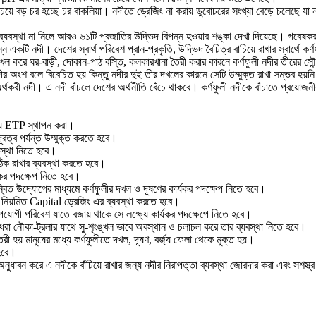
বচেয়ে বড় চর হচ্ছে চর বাকলিয়া। নদীতে ড্রেজিং না করায় ডুবোচরের সংখ্যা বেড়ে চলেছে যা 
ে ব্যবস্থা না নিলে আরও ৬১টি প্রজাতির উদ্ভিদ বিপন্ন হওয়ার শঙ্কা দেখা দিয়েছে। গবেষক
ি নদী। দেশের স্বার্থ পরিবেশ প্রান-প্রকৃতি, উদ্ভিদ বৈচিত্র বাচিয়ে রাখার স্বার্থে কর্
খল করে ঘর-বাড়ী, দোকান-পাঠ বস্তি, কলকারখানা তৈরী করার কারনে কর্ণফুলী নদীর তীরের সৌন্দ
নদীর অংশ বলে বিবেচিত হয় কিন্তু নদীর দুই তীর দখলের কারনে সেটি উম্মুক্ত রাখা সম্ভব হয়ন
থকরী নদী। এ নদী বাঁচলে দেশের অর্থনীতি বেঁচে থাকবে। কর্ণফুলী নদীকে বাঁচাতে প্রয়োজনী
ন্য ETP স্থাপন করা।
ূরত্ব পর্যন্ত উম্মুক্ত করতে হবে।
্থা নিতে হবে।
 ঠিক রাখার ব্যবস্থা করতে হবে।
যকর পদক্ষেপ নিতে হবে।
মন্বিত উদ্যোগের মাধ্যমে কর্ণফুলীর দখল ও দূষণের কার্যকর পদক্ষেপ নিতে হবে।
য নিয়মিত Capital ড্রেজিং এর ব্যবস্থা করতে হবে।
যোগী পরিবেশ যাতে বজায় থাকে সে লক্ষ্যে কার্যকর পদক্ষেপে নিতে হবে।
রা নৌকা-ট্রলার যাথে সু-শৃংঙ্খল ভাবে অবস্থান ও চলাচল করে তার ব্যবস্থা নিতে হবে।
রী হয় মানুষের মধ্যে কর্ণফুলীতে দখল, দূষণ, বর্জ্য ফেলা থেকে মুক্ত হয়।
 হবে।
াবন করে এ নদীকে বাঁচিয়ে রাখার জন্য নদীর নিরাপত্তা ব্যবস্থা জোরদার করা এবং সশস্ত্র 