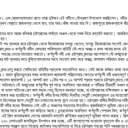
়েন। এক জ্যোৎস্নাস্নাত রাতে তারা দুইজন এই নদীতে নৌভ্রমণ উপভোগ করছিলেন। নদীর পা
ু প্রবল স্রোতে রাজকন্যা ভেসে যান, তার আর খোঁজ পাওয়া যায় নি। রাজপুত্র রাজকন্যাকে 
াদের মতে আরব বনিকরা চট্টগ্রামের পার্বত্য অঞ্চল থেকে লবঙ্গ নিয়ে রপ্তানি করতো। 
ত হয়।
এই পথ ব্যবহার করে চট্টগ্রাম থেকে মিজোরামের তলবুং যেতেন, তলবুং মিজোরামের লংলেই জ
্রাম বন্দর ও কর্ণফুলী নদীদ মোহনায় পাকিস্তান বাহিনী নৌ-পথে অস্ত্র ও রসদ আনার জন্য এই 
শহরের ভেতর যাতায়াত করতো। কর্ণফুলী নদী এবং চট্টগ্রাম বন্দরের আশেপাশে নৌ-কমান্ডেরা
ব্বর ঘাট ব্যবহার করে মুক্তিযোদ্ধাদের সাথে সংযোগ রক্ষা করে অস্ত্র, মালামাল পরিবহন ক
াম বন্দর চালু করতে সোভিয়েত বাহিনীর প্রত্যক্ষ সহযোগিতা করে। সেই কাজে কর্মরত থাকা অ
। মহান মুক্তিযুদ্ধের সময় অপারেশন জ্যাকপট পরিচালনার ক্ষেত্রে কর্ণফুলী নদী গুরুত্বপূ
রেশন জ্যাকপট। ১৫ আগস্ট রাত ১২টার পর ও ১৬ আগস্ট প্রথম প্রহরে চট্টগ্রাম বন্দরে নোঙ
যানে নৌ কমান্ডোরা কর্ণফুলীর পূর্ব পাড়ে অবস্থিত আনোয়ারা ও পটিয়ার তীরবর্তী অঞ্চল 
যা ডাবল লাইনের রেল কাম সড়ক সেতু হিসেবে ব্যবহৃত হচ্ছে, যা চট্টগ্রামের দক্ষিনাঞ্চল 
তা ঘোষণা করা হয়েছিলো। কর্ণফুলী নদীর উপর নির্মিত দ্বিতীয় সেতুটি নেদারল্যান্ডস এর সহোযো
 ডিসেম্বর মাসে সেতুটি যান চলাচলের জন্য খুলে দেওয়া হয়। চট্টগ্রাম বাসীর দীর্ঘদিনের দা
কটি নদীর মধ্যে সীমাবদ্ধ নেই এটি এ অঞ্চলের সভ্যতার উন্নতিও ক্রমবিকাশে ভূমিকা রেখে 
ের সাথে কর্ণফুলী নাম জড়িয়ে আছে। চন্দ্রঘোনায় অবস্থিত কর্ণফুলী পেপারস মিল, কর্ণফুলী 
ই শিল্প কলকারখানা দেশের আমদানি রপ্তানি বাণিজ্যে গুরুত্বপূর্ণ ভূমিকা পালন করছে। শিল্
 ২৩০ মেগাওয়াট জলবিদ্যুৎ উৎপাদন করা হচ্ছে, এটি বাংলাদেশের অন্যতম বৃহত্তম বাঁধ ও একমাত
ধনাগার প্রকল্প হাতে নিয়েছে জাইকার সহযোগিতায় যা দিয়ে চট্টগ্রাম শহরের পানি সরবরাহের চা