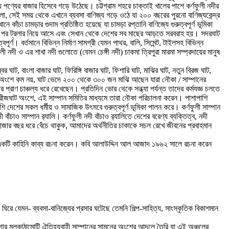
গ্য পণ্যের বাজার হিসেবে গড়ে উঠেছে। চট্টগ্রাম শহরে চাক্তাই খালের পাশে কর্ণফুলী নদীর
, সেই সময় থেকে এখানে ব্যবসা বাণিজ্য গড়ে ওঠে যা ২০০ বছরের পুরনো বাণিজ্যকেন্দ্র
চা চামড়ার গুদাম প্রতিষ্ঠিত হয়েছে যা চামড়া রপ্তানি বাণিজ্যে গুরুত্বপূর্ণ ভূমিকা
ধরার পর ট্রলার নিয়ে আসে এবং সেখান থেকে দেশের সব মাছের আড়তে সরবরাহ হয়। সদরঘাট
র্ণ। বর্তমানে বিভিন্ন নির্মাণ সামগ্রী যেমন পাথর, বালি, সিমেন্ট, টাইলসহ বিভিন্ন
 নদী ও এর শাখা নদী গুলোতে (যেমন চেঙ্গী নদী) চাকমা ত্রিপুরা মারমা সম্প্রদায়ের মানুষ
ট, বাংলা বাজার ঘাট, ফিরিঙ্গি বাজার ঘাট, ফিশারি ঘাট, মাঝির ঘাট, নতুন ব্রিজ ঘাট,
কোন অংশে কম নয়, ঘাট ভেদে ২০০ থেকে ৩০০ জন মাঝি আছেন যারা নৌকা / সাম্পানের
 প্রাণ চাঞ্চল্য ধরে রেখেছেন। প্রতিদিন ভোর থেকে সন্ধ্যা পর্যন্ত তাদের কর্মযজ্ঞ চলতে
 ব্রীজঘাট অংশে, এই সাম্পান সমিতির মাধ্যমে তারা নৌকা পরিচালনা করেন। পাশাপাশি
শের সকল ধর্মীয় ও সামাজিক উৎসবে গুরুত্বপূর্ণ ভূমিকা পালন করে। কর্ণফুলী সাম্পান
চাও সাম্পান র‍্যালি। কর্ণফুলী নদী বাঁচাও র‍্যালিতে দেশের বরেণ্য ব্যক্তিত্ব, নদী
হাজার বছর ধরে বেঁচে থাকুক, আমাদের অর্থনীতির চাকাকে সচল রেখে জীবনের প্রবাহমান
ামে একটি কাহিনি কাব্য রচনা করেন। কবি আলাউদ্দিন আল আজাদ ১৯৬২ সালে রচনা করেন
িরে যেমন- ব্যবসা-বানিজ্যের প্রসার ঘটেছে তেমনি শিল্প-সাহিত্য, সাংস্কৃতিক বিকাশমান
র লোগোর মূলকাঠামোটি ঐতিহ্যবাহী সাম্পানের সামনের অংশের আদলে তৈরি যা এই অঞ্চলের