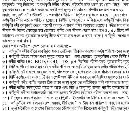
কালুরঘাট সেতু নির্মানের পর কর্ণফুলী নদীর গতিপথ পরিবর্তন হতে থাকে চর জেগে উঠে। স
বুক যখন চরে জেগে উঠে তখন অনেকটা পথ জুড়ে নৌ-যান ও সাম্পান চলাচল করতে হয়।
এছাড়া কণূফুলী নদীর তীরবর্তী ৮১ প্রজাতির উদ্ভিদ বিলুপ্তির ঝুকিতে রয়েছে। দূষন রোধ
কর্ণফুলীর উপর অনেক অবিচার হয়েছে। নিপীড়ন, অত্যাচার অবিচারেওে কর্ণফুলী আজ বিপন্ন একট
কর্ণফুলী নদী কালুরঘাট থেকে পতেঙ্গাঁ পর্যন্ত এলাকায় দখল অব্যহত রয়েছে। নদীর জায়গা দ
সীমানা নির্ধারনের ক্ষেত্রে ভরা জোয়ারে পানির শেষ সীমানা থেকে দুই পাশে ৪০-৫০ মিটার 
আমাদের দেশের প্রয়োজনে কর্ণফুলীকে বাঁচাতে হবে দখল ও দুষণ থেকে। কর্ণফুলী দেশের অর্
আলোচনা করা যাক।
যেসব প্রয়োজনীয় পদক্ষেপ নেওয়া যায় তাহলো: –
১। কর্ণফুলীর নদীর তীরে অবস্থিত সকল ছোট-বড় শিল্প-কলকারখানা বর্জ্য পরিশোধনের জ
২। কর্ণফুলী তীরের অবৈধ দখল মুক্ত করতে হবে। ভরা জোয়ারে প্রান্তসীমা থেকে নির্দিষ্ট দ
৩। নদীর পানির DO, BOD, COD, TDS, pH নিয়মিত পরীক্ষা করে প্রয়োজনীয় ব্যবস
৪। সিটি কর্পোরেশনের তত্ত্বাবধানে নদীর পানি থেকে বর্জ্য আহরন করে নদীর পানির প্রবাহ
৫। কর্ণফূলী নদীর সাথে সংযুক্ত নালা, খাল গুলোকে দূষণের হাত থেকে বাঁচানোর জন্য কার্
৬। সিটি কর্পোরেশন ওয়াসা চট্টগ্রাম পোর্ট অথরিটি এবং সরকারে সংশ্লিষ্ট সংস্থাগুলোর স
৭। কর্ণফুলী নদীর পানির প্রবাহ ঠিক রাখার জন্য ডুবো চর অতিরিক্ত পলি অপসারনের জন্
৮। নদীর পানির লবনাক্ততা যাতে না বাড়ে এবং মাছ ও অন্যান্য জলজ প্রাণীর বসবাসের উপ
৯। কর্ণফুলী নদীতে চলাচলকারী নৌ-যান গুলোর নিয়মিত ফিটনেস পরীক্ষা করতে হবে। মাছ ধ
১০। উদ্ভুদ্ধ করন প্রচারনা চালাতে হবে প্রিন্ট ও ইলেকট্রনিক মিডিয়ায় যাতে সচেতনতা তৈ
১১। কর্ণফুলীকে রক্ষার জন্য স্বল্প, মধ্যম, দীর্ঘ মেয়াদী জাতীয় কর্ম পরিকল্পনা গ্রহন করতে
১২। ভূ-রাজনৈতিক ও দেশের নিরাপত্তার কৌশলগত দিক বিবেচনায় কর্ণফুলী নদীর গুরুত্ব অনুধ