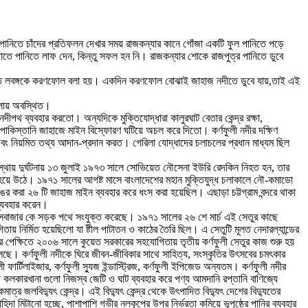
নিতে চাঁদের প্রতিফলন দেখার সময় রাজকন্যার কানে গোঁজা একটি ফুল পানিতে পড়ে
বাঁচাতে পানিতে লাফ দেন, কিন্তু সফল হন নি। রাজকন্যার শোকে রাজপুত্র পানিতে ডুবে
আরবিতে লবঙ্গকে করণফোল বলা হয়। একদিন করণফোল বোঝাই জাহাজ নদীতে ডুবে যায়,তাই এই
েলায় অবস্থিত।
নদীপথ ব্যবহার করতো। অন্যদিকে মুক্তিযোদ্ধারা কালুরঘাট বেতার কেন্দ্র রক্ষা,
 পাকিস্তানি জাহাজে মাইন বিস্ফোরণ ঘটিয়ে অচল করে দিতো। কর্ণফুলী নদীর দক্ষিণ
রত এবং নিয়মিত তথ্য আদান-প্রদান করত। গেরিলা যোদ্ধাদের চলাচলের প্রধান মাধ্যম ছিল
বস্থায় দুর্ঘটনায় ১৩ জুলাই ১৯৭৩ সালে সোভিয়েত নৌসেনা ইউরি রেদকিন নিহত হন, তার
র্ণ হয়ে উঠে। ১৯৭১ সালের আগষ্ট মাসে বাংলাদেশের মহান মুক্তিযুদ্ধ চলাকালে নৌ-কমাডো
র করা ২৬ টি জাহাজ মাইন ব্যবহার করে ধংস করা হয়েছিল। এছাড়া চট্টগ্রাম বন্দরে থাকা
ব্যবহার করেন।
ও কক্সবাজার কে সড়ক পথে সংযুক্ত করেছে। ১৯৭১ সালের ২৬ শে মার্চ এই সেতুর কাছে
গিতায় নির্মিত হয়েছিলো যা ষ্টীল পাটাতন ও কাঠের তৈরি ছিল। এ সেতুটি মূলত নেদারল্যান্ডের
বীর পেক্ষিতে ২০০৬ সালে কুয়েত সরকারের সহযোগিতায় তৃতীয় কর্ণফুলী সেতুর কাজ শুরু হয়
চলছে। কর্ণফুলী নদীকে ঘিরে জীবন-জীবিকার সাথে সাহিত্য, সংস্কৃতির উৎসবের চমৎকার
ফার্টিলাইজার, কর্ণফুলী স্যুজ ইন্ডাস্ট্রিজ, কর্ণফুলী ইপিজেড অন্যতম। কর্ণফুলী নদীর
প কলকারখানা গুলো নিজস্ব জেটি ও ঘাট ব্যবহার করে পণ্য আমদানি রপ্তানি বাণিজ্যে
্র জলবিদ্যুৎ কেন্দ্র। এই বিদ্যুৎ কেন্দ্র থেকে উৎপাদিত বিদ্যুৎ দেশের বিদ্যুতের
হিদা মিটানো হচ্ছে, পাশাপাশি গভীর নলকূপের উপর নির্ভরতা কমিয়ে ভূপৃষ্ঠের পানির ব্যবহার