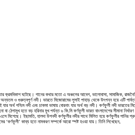
ের সভ্যতার ক্রমবিকাশ ঘটেছে। গানের কথার মতো এ অঞ্চলের আবেগ, ভালোবাসা, সামাজিক, রাজনৈ
যতম ও গুরুত্বপূর্ণ নদী। ভারতে মিজোরামের লুসাই পাহাড় থেকে উৎপন্ন হয়ে এটি পার্বত্য চ
ুই যার অর্থ পশ্চিম নদী এবং চাকমা ভাষায় বোরনাং যার অর্থ বড় নদী। কর্ণফুলী নদী ভারতে
না বা ঠেগামুখ হতে বড় হরিনার মুখ পর্যন্ত ৬ কি.মি কর্ণফুলী ভারত বাংলাদেশের সীমানা নির
তে এসে মিশেছে। ইছামতি, হালদা উপনদী কর্ণফুলীর নদীর সাথে মিলিত হয়ে কর্ণফুলীর পানির প্
কর্ণফুলী’ কাব্য হতে নামকরণ সম্পর্কে আরো স্পষ্ট হওয়া যায়। তিনি লিখেছেন,