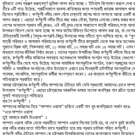
বৃদ্ধিতে এসব প্রকল্প গুরুত্বপূর্ণ ভূমিকা পালন করে যাচ্ছে। ইতিহাস বিশ্লেষণ করলে দেখা 
তীরে এটি গড়ে উঠেছে, প্রাচীনকালে ব্যবসা-বাণিজ্যের জন্য পণ্যবাহী জাহাজ মালামাল খা
হিসেবে প্রতিষ্ঠিত। কর্ণফুলী নদীর কোল ঘেঁষে চাক্তাই খালের সাথে লাগানো আরো একটি বাণিজ্য
পালন করছে। এছাড়া কর্ণফুলী নদীর তীরে মাছ ধরার নৌকা, ট্রলার এসবের নোঙ্গর করার জ
দেশের অন্যতম প্রধান নদী বন্দরও, এই নদী বন্দর থেকে সারাদেশে যাত্রী পরিবহন,পণ্য আনা- নে
উপকরণ বিদেশ থেকে আনা হচ্ছে যা সদর ঘাটের বিভিন্ন ডিপোতে খালাস করা হয়, যা দেশের অর্থন
ঐতিহ্যবাহী বৈশাখী ( বৈসুক-সংগ্রাই-বিজু) উৎসবের সময় নদীতে ফুল ভাসিয়ে থাকে, যা “ফু
যাত্রী পরিবহন ও মালামাল পরিবহনের জন্য কর্ণফুলী তীরে কালুরঘাট থেকে শুরু করে অনেকগুল
পুরাতন ব্রিজ ঘাট, শিকলবাহা ঘাট, ১১ নম্বর ঘাট, ১২ নম্বর ঘাট এবং ১৫ নম্বর ঘাট। এস
মাধ্যমে তাদের জীবিকা নির্বাহ করেন। তাদের প্রধান উপজীব্য বিষয় কর্ণফুলী নদীকে ঘিরে ম
থাকে, কর্ণফুলী নদীর মাঝিদের সমন্বয়ে অনেকগুলো সামাজিক সংগঠন গড়ে উঠেছে যেগুলো সা
কর্ণফুলীর তীর ঘেষে গড়ে উঠেছে অনেক সামাজিক সাংস্কৃতিক সংগঠন, তরুণ প্রজন্মের অনে
সমিতি ও সামাজিক সংগঠনের যৌথ উদ্যোগে এখানে চার দিনব্যাপী চাটগাঁইয়া সাংস্কৃতিক মেলা অন
গবেষক, সাংবাদিক, সাংস্কৃতিক কর্মীরা অংশগ্রহণ করেন। এর মাধ্যমে কর্ণফুলীকে বাঁচিয়ে
গতিধারাকে প্রবাহিত করে।
আমরা চট্টগ্রামের কর্ণফুলী নদীর সাম্পানের ঐতিহ্য যদি দেখি প্রথমেই আমাদের চোখে স
উপন্যাস “কর্ণফুলী”। এছাড়া চট্টগ্রামের আঞ্চলিক ভাষায় অনেক জনপ্রিয় গান রচিত হয়ে
লুসাই পাহাড়ত্তুন লামিয়েরে
যার গৈ কর্ণফুলী” ।
সাম্পানের মাঝিদের নিয়ে “সাম্পান ওয়ালা” ছবিতে একটি গান খুব জনপ্রিয়তা অর্জন করে-
“ওরে সাম্পান ওয়ালা
তুই আমারে করলি দিওয়ানা” ।
সাম্পান ওয়ালা নাটক থেকে পরবর্তীতে সাম্পান ওয়ালা সিনেমা তৈরি হয়, যা দেশে খুবই জনপ্
ধারা নদীর ধারার মতো গতিশীল ভাবে প্রবাহিত হয়ে যায় প্রধান চালিকা শক্তি কর্ণফুলী।
কর্ণফুলী নদীর ঐতিহ্য সাম্পান কে চট্টগ্রাম বিশ্ববিদ্যালয় তাদের মনোগ্রামে স্থান দিয়ে