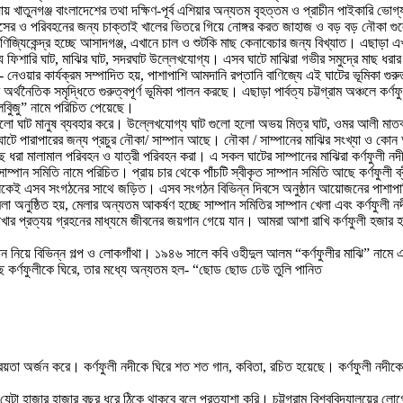
যায় খাতুনগঞ্জ বাংলাদেশের তথা দক্ষিণ-পূর্ব এশিয়ার অন্যতম বৃহত্তম ও প্রাচীন পাইকারি ভো
লাসের ও পরিবহনের জন্য চাক্তাই খালের ভিতরে গিয়ে নোঙ্গর করত জাহাজ ও বড় বড় নৌকা গুলো
িকেন্দ্র হচ্ছে আসাদগঞ্জ, এখানে চাল ও শুটকি মাছ কেনাবেচার জন্য বিখ্যাত। এছাড়া এখানে কাঁ
ন্য ফিশারি ঘাট, মাঝির ঘাট, সদরঘাট উল্লেখযোগ্য। এসব ঘাটে মাঝিরা গভীর সমুদ্রে মাছ 
ওয়ার কার্যক্রম সম্পাদিত হয়, পাশাপাশি আমদানি রপ্তানি বাণিজ্যে এই ঘাটের ভূমিকা গুরুত্বপূ
ৈতিক সমৃদ্ধিতে গুরুত্বপূর্ণ ভূমিকা পালন করছে। এছাড়া পার্বত্য চট্টগ্রাম অঞ্চলে কর্ণফুলী
লবিুজু” নামে পরিচিত পেয়েছে।
ো ঘাট মানুষ ব্যবহার করে। উল্লেখযোগ্য ঘাট গুলো হলো অভয় মিত্র ঘাট, ওমর আলী মাতব্বর ঘা
ব ঘাটে পারাপারের জন্য প্রচুর নৌকা/ সাম্পান আছে। নৌকা / সাম্পানের মাঝির সংখ্যা ও 
াছ ধরা মালামাল পরিবহন ও যাত্রী পরিবহন করা। এ সকল ঘাটের সাম্পানের মাঝিরা কর্ণফুলী নদীর
ম্পান সমিতি নামে পরিচিত। প্রায় চার থেকে পাঁচটি স্বীকৃত সাম্পান সমিতি আছে কর্ণফুলী
কেই এসব সংগঠনের সাথে জড়িত। এসব সংগঠন বিভিন্ন দিবসে অনুষ্ঠান আয়োজনের পাশাপাশি দে
ুষ্ঠিত হয়, মেলার অন্যতম আকর্ষণ হচ্ছে সাম্পান সমিতির সাম্পান খেলা এবং কর্ণফুলী নদী বাঁ
 রাখার প্রত্যয় গ্রহনের মাধ্যমে জীবনের জয়গান গেয়ে যান। আমরা আশা রাখি কর্ণফুলী হজার 
াম্পান নিয়ে বিভিন্ন গল্প ও লোকগাঁথা। ১৯৪৬ সালে কবি ওহীদুল আলম “কর্ণফুলীর মাঝি” ন
ছে কর্ণফুলীকে ঘিরে, তার মধ্যে অন্যতম হল- “ছোড ছোড ঢেউ তুলি পানিত
রিয়তা অর্জন করে। কর্ণফুলী নদীকে ঘিরে শত শত গান, কবিতা, রচিত হয়েছে। কর্ণফুলী নদীকে ঘ
ছেন যেটা হাজার হাজার বছর ধরে ঠিকে থাকবে বলে প্রত্যাশা করি। চট্টগ্রাম বিশ্ববিদ্যালয়ে