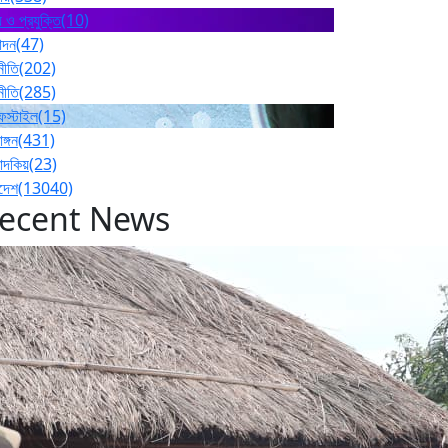
 ও প্রযুক্তি
(10)
োদন
(47)
নীতি
(202)
নীতি
(285)
ফস্টাইল
(15)
াঙ্গন
(431)
পাদকিয়
(23)
াদেশ
(13040)
ecent News