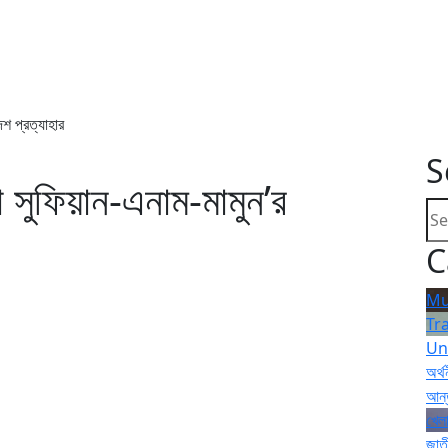
েশ প্রত্যাহার
S
া সুফিয়ান-এনাম-মামুন’র
C
Mu
Tr
Un
অর্থ
আন্
খেলা
জাত