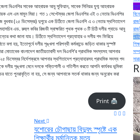
ণ জেলা বিএনপির সাবেক আহবায়ক আবু সুফিয়ান, সাবেক সিনিয়র যুগ্ম আহবায়ক
তথ্য
ায়ক এস এম মামুন মিয়া। গত ১ সেপ্টেম্বর জেলা বিএনপির এই ৩ নেতার বিএনপির
বিন
বুধবার (২৫ ডিসেম্বর) দুপুরে এক চিঠিতে জেলা বিএনপি এ ৩ নেতার স্থগিতাদেশ
রাজ
মহাসচিব এড. রুহুল কবির রিজভী স্বাক্ষরিত পৃথক পৃথক ৩ টি চিঠি দলীয় প্যাডে আবু
রাজ
ধান্তের কথা জানা যায়। চিঠিতে স্থগিতাদেশ প্রত্যাহার ও দলীয় পদ ফিরিয়ে
লাই
তে বলা হয়, ইতোপূর্বে দলীয় শৃঙ্খলা পরিপন্থী কর্মকান্ডে জড়িত থাকার সুস্পষ্ট
শিক্ষ
ধারা মোতাবেক বাংলাদেশ জাতীয়তাবাদী দল বিএনপি’র প্রাথমিক সদস্যসহ আপনার
সম্
৫ ডিসেম্বর নির্দেশক্রমে আপনার স্থগিতাদেশ প্রত্যাহারসহ প্রাথমিক সদস্য পদ
সার
R
কে দলীয় শৃঙ্খলা মেনে দলকে শক্তিশালী ও গতিশীল করতে আপনি কার্যকর ভূমিকা
ডের যাতে পুনরাবৃত্তি না হয়, সে জন্য আপনাকে সতর্ক থাকার জন্য অনুরোধ করা
Print 🖨
Next
যশোরের চৌগাছায় বিদ্যুৎ স্পৃষ্টে এক
শিক্ষার্থীর মর্মান্তিক মৃত্যু