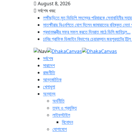
August 8, 2026
সর্বশেষ খবর:
লক্ষীছড়িতে মৃত ভিডিপি সদস্যের পরিবারকে সেনাবাহিনীর সহা
সাতক্ষীরায় বিএনপিতে যোগ দিলেন জামায়াতের বহিষ্কৃত নেতা 
প্রধানমন্ত্রীর সফর সফল করতে দিনরাত মাঠে ডিসি জাহিদুল...
ঢাবির গ্রাফিক ডিজাইন বিভাগের চেয়ারম্যান জয়পুরহাটের টুটুল
সর্বশেষ
সারাদেশ
রাজনীতি
আন্তর্জাতিক
খেলাধুলা
অন্যান্য
অর্থনীতি
তথ্য ও প্রযুক্তি
লাইফস্টাইল
বিনোদন
যোগাযোগ