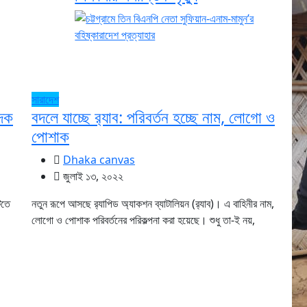
সারাদেশ
াদক
বদলে যাচ্ছে র‌্যাব: পরিবর্তন হচ্ছে নাম, লোগো ও
পোশাক
Dhaka canvas
জুলাই ১৩, ২০২২
িতে
নতুন রূপে আসছে র‌্যাপিড অ্যাকশন ব্যাটালিয়ন (র‌্যাব)। এ বাহিনীর নাম,
লোগো ও পোশাক পরিবর্তনের পরিকল্পনা করা হয়েছে। শুধু তা-ই নয়,