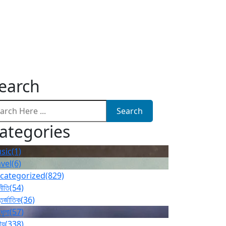
earch
Search
ategories
sic
(1)
avel
(6)
categorized
(829)
নীতি
(54)
তর্জাতিক
(36)
ধুলা
(57)
ীয়
(338)