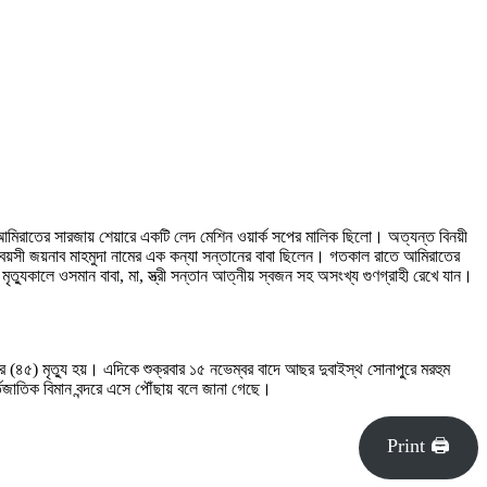
রব আমিরাতের সারজায় শেয়ারে একটি লেদ মেশিন ওয়ার্ক সপের মালিক ছিলো। অত্যন্ত বিনয়ী
বয়সী জয়নাব মাহমুদা নামের এক কন্যা সন্তানের বাবা ছিলেন। গতকাল রাতে আমিরাতের
যুকালে ওসমান বাবা, মা, স্ত্রী সন্তান আত্নীয় স্বজন সহ অসংখ্য গুণগ্রাহী রেখে যান।
ের (৪৫) মৃত্যু হয়। এদিকে শুক্রবার ১৫ নভেম্বর বাদে আছর দুবাইস্থ সোনাপু্রে মরহুম
তজাতিক বিমান বন্দরে এসে পৌঁছায় বলে জানা গেছে।
Print 🖨