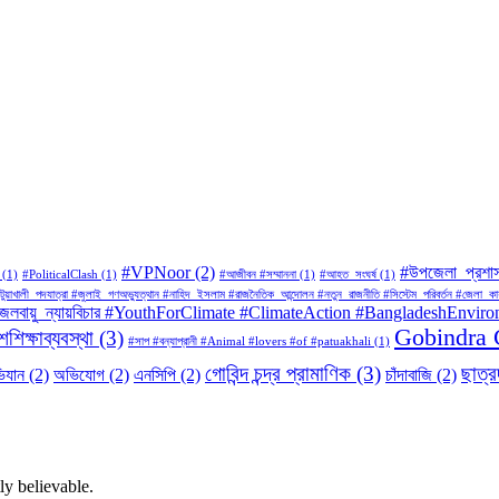
#VPNoor
(2)
#উপজেলা_প্রশা
(1)
#PoliticalClash
(1)
#আজীবন #সম্মাননা
(1)
#আহত_সংঘর্ষ
(1)
#পটুয়াখালী_পদযাত্রা #জুলাই_গণঅভ্যুত্থান #নাহিদ_ইসলাম #রাজনৈতিক_আন্দোলন #নতুন_রাজনীতি #সিস্টেম_পরিবর্তন #
BD #জলবায়ু_ন্যায়বিচার #YouthForClimate #ClimateAction #BangladeshEnvi
Gobindra 
শিক্ষাব্যবস্থা
(3)
#সাপ #বন্যাপ্রানী #Animal #lovers #of #patuakhali
(1)
গোবিন্দ চন্দ্র প্রামাণিক
(3)
ছাত্
িযান
(2)
অভিযোগ
(2)
এনসিপি
(2)
চাঁদাবাজি
(2)
ly believable.