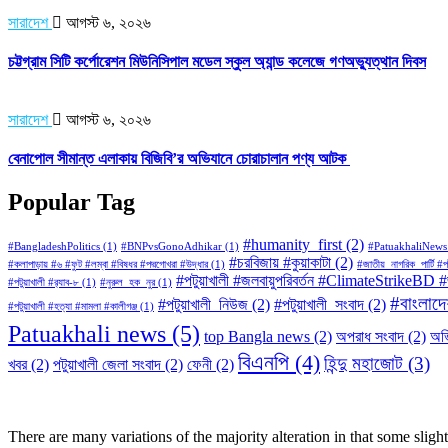
সারাদেশ
আগস্ট ৬, ২০২৬
চট্টগ্রাম সিটি কর্পোরেশন মিউনিসিপাল মডেল স্কুল অ্যান্ড কলেজে গণঅভ্যুত্থান দিবস
সারাদেশ
আগস্ট ৬, ২০২৬
বেনাপোল সীমান্ত এলাকায় বিজিবি’র অভিযানে চোরাচালান পণ্য আটক
Popular Tag
#humanity_first
(2)
#BangladeshPolitics
(1)
#BNPvsGonoAdhikar
(1)
#PatuakhaliNews
#চরবিজায় #কুয়াকাটা
(2)
#কলাপাড়ায় #৬ #ফুট #লম্বা #বিষধর #পদ্মগোখরা #উদ্ধার
(1)
#জাতীয়_নাগরিক_পার্টি 
#পটুয়াখালী #জলবায়ুপরিবর্তন #ClimateStrike
#পটুয়াখালী #র‍্যাব-৮
(1)
#নুরুল_হক_নুর
(1)
#বাংলাদেশ
#পটুয়াখালী_নিউজ
(2)
#পটুয়াখালী_সংবাদ
(2)
#পটুয়াখালী #হত্যা #মামলা #কালীগঞ্জ
(1)
Patuakhali news
(5)
top Bangla news
(2)
অপরাধ সংবাদ
(2)
অভ
বিএনপি
(4)
হিন্দু মহাজোট
(3)
খবর
(2)
পটুয়াখালী জেলা সংবাদ
(2)
ফেনী
(2)
There are many variations of the majority alteration in that some slight