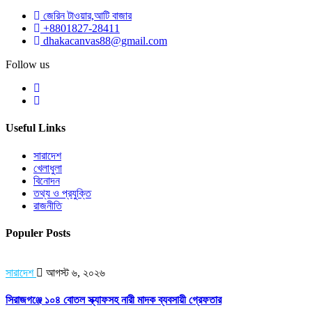
জেরিন টাওয়ার,আটি বাজার
+8801827-28411
dhakacanvas88@gmail.com
Follow us
Useful Links
সারাদেশ
খেলাধুলা
বিনোদন
তথ্য ও প্রযুক্তি
রাজনীতি
Populer Posts
সারাদেশ
আগস্ট ৬, ২০২৬
সিরাজগঞ্জে ১০৪ বোতল স্ক্যাফসহ নারী মাদক ব্যবসায়ী গ্রেফতার