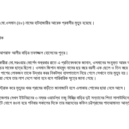
 মো.ওসমান (৪৮) নামের হাটহাজারীর আরেক প্রবাসীর মৃত্যু হয়েছে।
নিক
ী আশরাফ আলীর বাড়ির তফাজ্জল হোসেনের পুত্র।
ধিকারীরা মো.সরওয়ার মোর্শেদ শুক্রবার রাতে এ প্রতিবেদককে জানান, ওসমানের সংযুক্ত আ
চের সাবেক ছাত্র ছিলো। ওসমান জিশান মাহমুদ নামের ছয় বছর বয়সী এক ছেলে ও তিন বছর 
াশের লোকজন তাকে উদ্ধার করর নিকটস্থ হাসপাতালে নিয়ে গেলে সেখানে তার মৃত্যু হয়। মৃত্
িয়া শেষে তার লাশ দেশে আনা হবে বলে পারিবারিক সূত্রে জানা গেছে।
ট্রোক করে মৃত্যুর খবর গ্রামের বাড়ীতে জানাজানি হলে এলাকায় শোকের ছায়া নেমে আসে।
লার মেখল ইউনিয়নের ৩ নম্বর ওয়ার্ডস্থ তজু মিস্ত্রি বাড়ির দুই সন্তানের পিতা সালাউদ্দিন
লাইট যোগে রওনা হয়ে শনিবার সকালের দিকে তার মরদেহের কফিন চট্টগ্রামের শাহআমানত আর্ন্