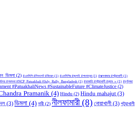
সন_ডিমলা
(2)
#এনসিপি #লিফলেট #বিতরন
(1)
#এনসিপির #জুলাই #পদযাত্রা
(1)
#কক্সবাজার #পটুয়াখালী
(1)
জেলা_কার্যালয় #পথসভা #NCP_Patuakhali #July_Rally_Bangladesh
(1)
#ডাকাতি #পটুয়াখালী #র‍্যাব_৮
(1)
#দূর্গাপুজা
ronment #PatuakhaliNews #SustainableFuture #ClimateJustice
(2)
Chandra Pramanik
(4)
Hindu mahajut
(3)
Hindu
(2)
নীলফামারী
(8)
ডিমলা
(4)
রদল
(3)
নোয়াখালী
(3)
নারী
(2)
পটুয়াখালী