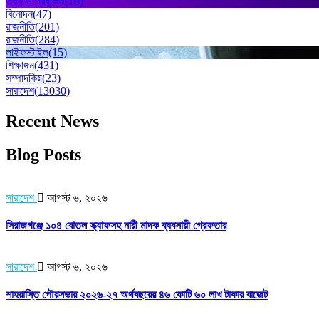
তথ্য ও প্রযুক্তি
(10)
বিনোদন
(47)
রাজনীতি
(201)
রাজনীতি
(284)
লাইফস্টাইল
(15)
শিক্ষাঙ্গন
(431)
সম্পাদকিয়
(23)
সারাদেশ
(13030)
Recent News
Blog Posts
সারাদেশ
আগস্ট ৬, ২০২৬
সিরাজগঞ্জে ১০৪ বোতল স্ক্যাফসহ নারী মাদক ব্যবসায়ী গ্রেফতার
সারাদেশ
আগস্ট ৬, ২০২৬
শাহরাস্তি পৌরসভার ২০২৬-২৭ অর্থবছরের ৪৬ কোটি ৬০ লাখ টাকার বাজেট