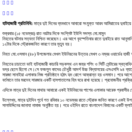
হাটহাজারী প্রতিনিধি:
মাত্র দুই দিনের ব্যবধানে আবারো সংযুক্ত আরব আমিরাতের দুবাইয়ে
শুক্রবার (১৫ নভেম্বর) রাত নয়টার দিকে সংশ্লিষ্ট ইউপি সদস্য মো.মামুন
নিহতের ঘটনার সত্যতা নিশ্চিত করেছেন। এর আগে বৃহস্পতিবার রাতে দুবাইয়ে রাত আনুমা
১২টার দিকে স্ট্রোকজনিত কারণে তার মৃত্যু হয়।
নিহত মো.ওসমান (৪৮) উপজেলার মেখল ইউনিয়নের উত্তর মেখল ৩ নম্বর ওয়ার্ডের হাজ
নিহতের চাচাতো ভাই হাটহাজারী কাচারি সড়কস্থ এন জহুর শপিং ও সিটি সেন্টারের স্বত্বা
ভদ্র ছেলে ছিলো সে।সে ফজলুল কাদের চৌধুরী আদর্শ উচ্চ বিদ্যালয়ের এসএসসি ৯৪ ব্যা
সারজা সানাইয়া এলাকার নিজ প্রতিষ্ঠানে হঠাৎ হৃদ রোগে আক্রান্ত হয় ওসমান। পরে আশে প
বর্তমানে তার মরদেহ সারজার একটি হাসপাতালের হিম ঘরে রাখা হয়েছে। প্রযোজনীয় প্রক্র
এদিকে মাত্র দুই দিনের মাথায় আবারো একই ইউনিয়নের পাশের এলাকার আরেক প্রবাসীর স্
উল্লেখ্য, মাত্র দুইদিন পূর্বে গত রবিবার ১০ নভেম্বর রাতে স্ট্রোক জনিত কারণে একই উপজে
সালাউদ্দিনের জানাযা নামাজ অনুষ্ঠিত হয়। পরে ওইদিন রাতে বাংলাদেশ বিমানের একটি ফ্