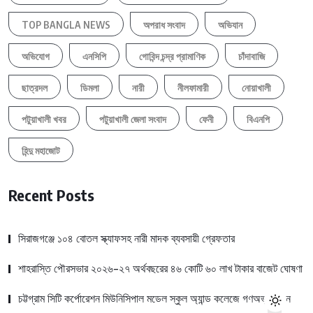
TOP BANGLA NEWS
অপরাধ সংবাদ
অভিযান
অভিযোগ
এনসিপি
গোবিন্দ চন্দ্র প্রামাণিক
চাঁদাবাজি
ছাত্রদল
ডিমলা
নারী
নীলফামারী
নোয়াখালী
পটুয়াখালী খবর
পটুয়াখালী জেলা সংবাদ
ফেনী
বিএনপি
হিন্দু মহাজোট
Recent Posts
সিরাজগঞ্জে ১০৪ বোতল স্ক্যাফসহ নারী মাদক ব্যবসায়ী গ্রেফতার
শাহরাস্তি পৌরসভার ২০২৬-২৭ অর্থবছরের ৪৬ কোটি ৬০ লাখ টাকার বাজেট ঘোষণা
চট্টগ্রাম সিটি কর্পোরেশন মিউনিসিপাল মডেল স্কুল অ্যান্ড কলেজে গণঅভ্যুত্থান