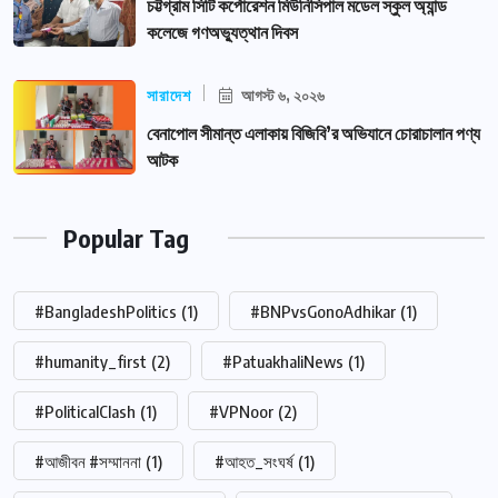
চট্টগ্রাম সিটি কর্পোরেশন মিউনিসিপাল মডেল স্কুল অ্যান্ড
কলেজে গণঅভ্যুত্থান দিবস
সারাদেশ
আগস্ট ৬, ২০২৬
বেনাপোল সীমান্ত এলাকায় বিজিবি’র অভিযানে চোরাচালান পণ্য
আটক
Popular Tag
#BangladeshPolitics
(1)
#BNPvsGonoAdhikar
(1)
#humanity_first
(2)
#PatuakhaliNews
(1)
#PoliticalClash
(1)
#VPNoor
(2)
#আজীবন #সম্মাননা
(1)
#আহত_সংঘর্ষ
(1)