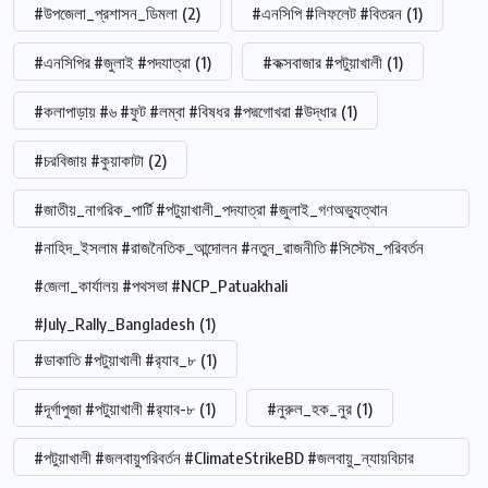
#উপজেলা_প্রশাসন_ডিমলা
(2)
#এনসিপি #লিফলেট #বিতরন
(1)
#এনসিপির #জুলাই #পদযাত্রা
(1)
#কক্সবাজার #পটুয়াখালী
(1)
#কলাপাড়ায় #৬ #ফুট #লম্বা #বিষধর #পদ্মগোখরা #উদ্ধার
(1)
#চরবিজায় #কুয়াকাটা
(2)
#জাতীয়_নাগরিক_পার্টি #পটুয়াখালী_পদযাত্রা #জুলাই_গণঅভ্যুত্থান
#নাহিদ_ইসলাম #রাজনৈতিক_আন্দোলন #নতুন_রাজনীতি #সিস্টেম_পরিবর্তন
#জেলা_কার্যালয় #পথসভা #NCP_Patuakhali
#July_Rally_Bangladesh
(1)
#ডাকাতি #পটুয়াখালী #র‍্যাব_৮
(1)
#দূর্গাপুজা #পটুয়াখালী #র‍্যাব-৮
(1)
#নুরুল_হক_নুর
(1)
#পটুয়াখালী #জলবায়ুপরিবর্তন #ClimateStrikeBD #জলবায়ু_ন্যায়বিচার