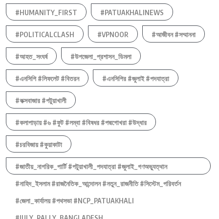
#HUMANITY_FIRST
#PATUAKHALINEWS
#POLITICALCLASH
#VPNOOR
#আজীবন #সম্মাননা
#আহত_সংঘর্ষ
#উপজেলা_প্রশাসন_ডিমলা
#এনসিপি #লিফলেট #বিতরন
#এনসিপির #জুলাই #পদযাত্রা
#কক্সবাজার #পটুয়াখালী
#কলাপাড়ায় #৬ #ফুট #লম্বা #বিষধর #পদ্মগোখরা #উদ্ধার
#চরবিজায় #কুয়াকাটা
#জাতীয়_নাগরিক_পার্টি #পটুয়াখালী_পদযাত্রা #জুলাই_গণঅভ্যুত্থান
#নাহিদ_ইসলাম #রাজনৈতিক_আন্দোলন #নতুন_রাজনীতি #সিস্টেম_পরিবর্তন
#জেলা_কার্যালয় #পথসভা #NCP_PATUAKHALI
#JULY_RALLY_BANGLADESH