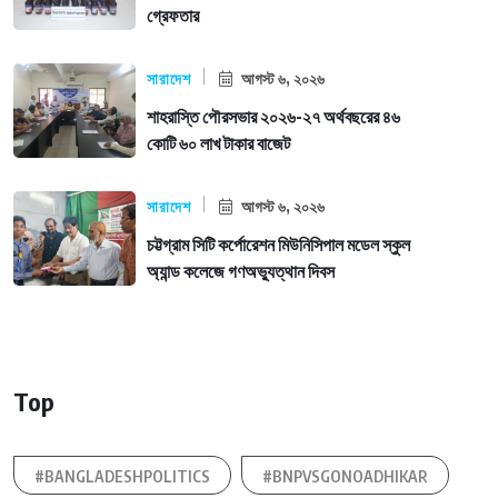
গ্রেফতার
সারাদেশ
আগস্ট ৬, ২০২৬
শাহরাস্তি পৌরসভার ২০২৬-২৭ অর্থবছরের ৪৬
কোটি ৬০ লাখ টাকার বাজেট
সারাদেশ
আগস্ট ৬, ২০২৬
চট্টগ্রাম সিটি কর্পোরেশন মিউনিসিপাল মডেল স্কুল
অ্যান্ড কলেজে গণঅভ্যুত্থান দিবস
Top
#BANGLADESHPOLITICS
#BNPVSGONOADHIKAR