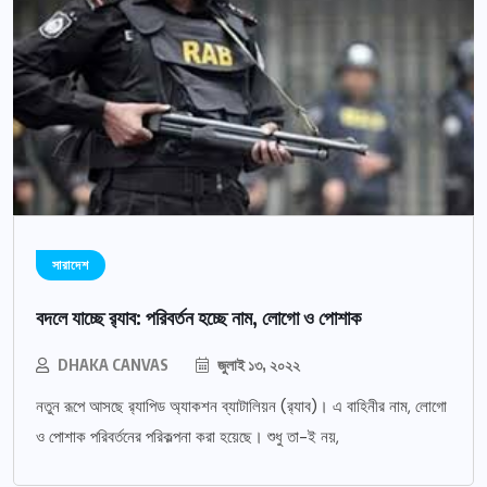
সারাদেশ
বদলে যাচ্ছে র‌্যাব: পরিবর্তন হচ্ছে নাম, লোগো ও পোশাক
DHAKA CANVAS
জুলাই ১৩, ২০২২
নতুন রূপে আসছে র‌্যাপিড অ্যাকশন ব্যাটালিয়ন (র‌্যাব)। এ বাহিনীর নাম, লোগো
ও পোশাক পরিবর্তনের পরিকল্পনা করা হয়েছে। শুধু তা-ই নয়,