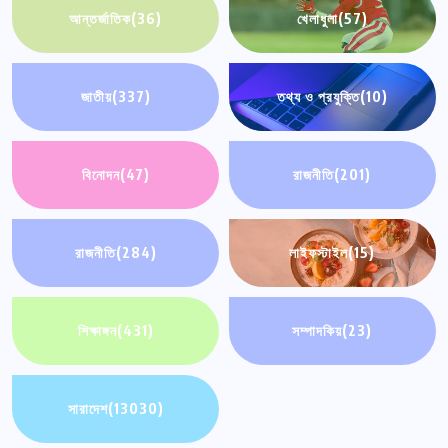
আন্তর্জাতিক
(36)
খেলাধুলা
(57)
জাতীয়
(337)
তথ্য ও প্রযুক্তি
(10)
বিনোদন
(47)
রাজনীতি
(201)
রাজনীতি
(284)
লাইফস্টাইল
(15)
শিক্ষাঙ্গন
(431)
সম্পাদকিয়
(23)
সারাদেশ
(13030)