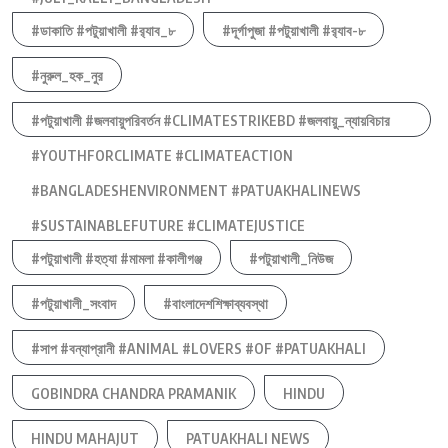
#ডাকাতি #পটুয়াখালী #র‍্যাব_৮
#দূর্গাপুজা #পটুয়াখালী #র‍্যাব-৮
#নুরুল_হক_নুর
#পটুয়াখালী #জলবায়ুপরিবর্তন #CLIMATESTRIKEBD #জলবায়ু_ন্যায়বিচার
#YOUTHFORCLIMATE #CLIMATEACTION
#BANGLADESHENVIRONMENT #PATUAKHALINEWS
#SUSTAINABLEFUTURE #CLIMATEJUSTICE
#পটুয়াখালী #হত্যা #মামলা #কালীগঞ্জ
#পটুয়াখালী_নিউজ
#পটুয়াখালী_সংবাদ
#বাংলাদেশশিক্ষাব্যবস্থা
#সাপ #বন্যাপ্রানী #ANIMAL #LOVERS #OF #PATUAKHALI
GOBINDRA CHANDRA PRAMANIK
HINDU
HINDU MAHAJUT
PATUAKHALI NEWS