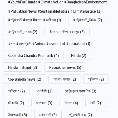
#YouthForClimate #ClimateAction #BangladeshEnvironment
#PatuakhaliNews #SustainableFuture #ClimateJustice
(2)
#পটুয়াখালী #হত্যা #মামলা #কালীগঞ্জ
(1)
#পটুয়াখালী_নিউজ
(2)
#পটুয়াখালী_সংবাদ
(2)
#বাংলাদেশশিক্ষাব্যবস্থা
(3)
#সাপ #বন্যাপ্রানী #Animal #lovers #of #patuakhali
(1)
Gobindra Chandra Pramanik
(4)
Hindu
(2)
Hindu mahajut
(3)
Patuakhali news
(5)
top Bangla news
(2)
অপরাধ সংবাদ
(2)
অভিযান
(2)
অভিযোগ
(2)
এনসিপি
(2)
গোবিন্দ চন্দ্র প্রামাণিক
(3)
চাঁদাবাজি
(2)
ছাত্রদল
(3)
ডিমলা
(4)
নারী
(2)
নীলফামারী
(8)
নোয়াখালী
(3)
পটুয়াখালী খবর
(2)