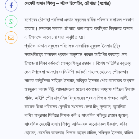
মেহেদী হাসান শিপলু – স্টাফ রিপোর্টার, চৌগাছা (যশোর)
যশোরের চৌগাছা প্রতিভা এডাস স্কুলের বার্ষিক পরিক্ষার ফলাফল প্রকাশ
হয়েছে। মঙ্গলবার সকালে চৌগাছা থানাপাড়ায় অবস্থিত বিদ্যালয় অঙ্গনে
এ উপলক্ষে আলোচনা সভা অনুষ্ঠিত হয়।
প্রতিভা এডাস স্কুলের পরিচালক সাংবাদিক মুকুরুল ইসলাম মিন্টুর
সভাপতিত্বে ফলাফল প্রকাশ অনুষ্ঠানে প্রধান অতিথির বক্তব্য দেন
উপজেলা শিক্ষা কর্মকর্তা মোস্তাফিজুর রহমান। বিশেষ অতিথির বক্তব্য
দেন উপজেলা আনছার ও ভিডিপি কর্মকর্তা শাহাদৎ হোসেন, পৌরসভার
সাবেক কাউন্সিলর সাহিদুল ইসলাম, তরিকুল ইসলাম পৌর কলেজের অধ্যক্ষ
মনজুরুল আলম লিটু, আমজামতলা মডেল কলেজের অধ্যক্ষ সহিদুল ইসলাম
শহিদ, আইপি পৌর মাধ্যমিক বিদ্যালয়ের প্রধান শিক্ষক শওকত আলী,
তারেক জিয়া পরিষদের কেন্দ্রীয় সংসদের নেতা টিপু সুলতান, আন্দুলিয়া
দাখিল মাদ্রসার সিনিয়র শিক্ষক কবি ও সাংবাদিক খলিলুর রহমান জুয়েল,
সাংবাদিক মেহেদী হাসান শিপলু, অভিভাবক আনোয়ারুল ইকবাল, কবির
হোসেন, জেসমিন আক্তার, শিক্ষক আব্দুল মাজিদ, শফিকুল ইসলাম, রাজিব