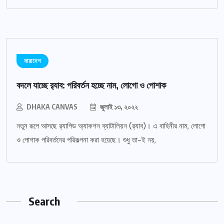
সারাদেশ
বদলে যাচ্ছে র‌্যাব: পরিবর্তন হচ্ছে নাম, লোগো ও পোশাক
DHAKA CANVAS
জুলাই ১৩, ২০২২
নতুন রূপে আসছে র‌্যাপিড অ্যাকশন ব্যাটালিয়ন (র‌্যাব)। এ বাহিনীর নাম, লোগো
ও পোশাক পরিবর্তনের পরিকল্পনা করা হয়েছে। শুধু তা-ই নয়,
Search