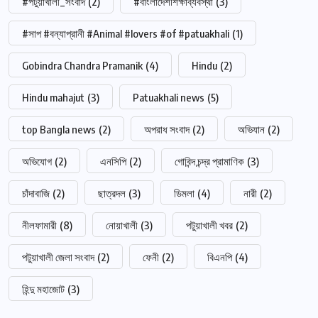
#পটুয়াখালী_সংবাদ
(2)
#বাংলাদেশশিক্ষাব্যবস্থা
(3)
#সাপ #বন্যাপ্রানী #Animal #lovers #of #patuakhali
(1)
Gobindra Chandra Pramanik
(4)
Hindu
(2)
Hindu mahajut
(3)
Patuakhali news
(5)
top Bangla news
(2)
অপরাধ সংবাদ
(2)
অভিযান
(2)
অভিযোগ
(2)
এনসিপি
(2)
গোবিন্দ চন্দ্র প্রামাণিক
(3)
চাঁদাবাজি
(2)
ছাত্রদল
(3)
ডিমলা
(4)
নারী
(2)
নীলফামারী
(8)
নোয়াখালী
(3)
পটুয়াখালী খবর
(2)
পটুয়াখালী জেলা সংবাদ
(2)
ফেনী
(2)
বিএনপি
(4)
হিন্দু মহাজোট
(3)