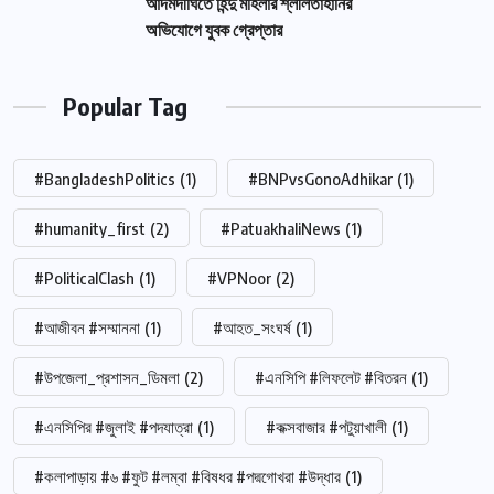
আদমদীঘিতে হিন্দু মহিলার শ্লীলতাহানির
অভিযোগে যুবক গ্রেপ্তার
Popular Tag
#BangladeshPolitics
(1)
#BNPvsGonoAdhikar
(1)
#humanity_first
(2)
#PatuakhaliNews
(1)
#PoliticalClash
(1)
#VPNoor
(2)
#আজীবন #সম্মাননা
(1)
#আহত_সংঘর্ষ
(1)
#উপজেলা_প্রশাসন_ডিমলা
(2)
#এনসিপি #লিফলেট #বিতরন
(1)
#এনসিপির #জুলাই #পদযাত্রা
(1)
#কক্সবাজার #পটুয়াখালী
(1)
#কলাপাড়ায় #৬ #ফুট #লম্বা #বিষধর #পদ্মগোখরা #উদ্ধার
(1)