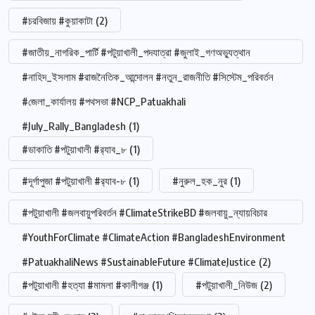
#চরবিজায় #কুয়াকাটা
(2)
#জাতীয়_নাগরিক_পার্টি #পটুয়াখালী_পদযাত্রা #জুলাই_গণঅভ্যুত্থান
#নাহিদ_ইসলাম #রাজনৈতিক_আন্দোলন #নতুন_রাজনীতি #সিস্টেম_পরিবর্তন
#জেলা_কার্যালয় #পথসভা #NCP_Patuakhali
#July_Rally_Bangladesh
(1)
#ডাকাতি #পটুয়াখালী #র‍্যাব_৮
(1)
#দূর্গাপুজা #পটুয়াখালী #র‍্যাব-৮
(1)
#নুরুল_হক_নুর
(1)
#পটুয়াখালী #জলবায়ুপরিবর্তন #ClimateStrikeBD #জলবায়ু_ন্যায়বিচার
#YouthForClimate #ClimateAction #BangladeshEnvironment
#PatuakhaliNews #SustainableFuture #ClimateJustice
(2)
#পটুয়াখালী #হত্যা #মামলা #কালীগঞ্জ
(1)
#পটুয়াখালী_নিউজ
(2)