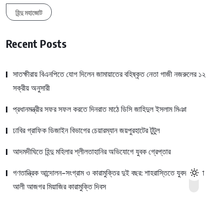
হিন্দু মহাজোট
Recent Posts
সাতক্ষীরায় বিএনপিতে যোগ দিলেন জামায়াতের বহিষ্কৃত নেতা গাজী নজরুলের ১২
সক্রীয় অনুসারী
প্রধানমন্ত্রীর সফর সফল করতে দিনরাত মাঠে ডিসি জাহিদুল ইসলাম মিঞা
ঢাবির গ্রাফিক ডিজাইন বিভাগের চেয়ারম্যান জয়পুরহাটের টুটুল
আদমদীঘিতে হিন্দু মহিলার শ্লীলতাহানির অভিযোগে যুবক গ্রেপ্তার
গণতান্ত্রিক আন্দোলন-সংগ্রাম ও কারামুক্তির দুই বছর: শাহরাস্তিতে যুবদল নেতা
আলী আজগর মিয়াজির কারামুক্তি দিবস