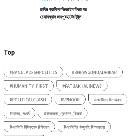
ঢাবির গ্রাফিক ডিজাইন বিভাগের
চেয়ারম্যান জয়পুরহাটের টুটুল
Top
#BANGLADESHPOLITICS
#BNPVSGONOADHIKAR
#HUMANITY_FIRST
#PATUAKHALINEWS
#POLITICALCLASH
#VPNOOR
#আজীবন #সম্মাননা
#আহত_সংঘর্ষ
#উপজেলা_প্রশাসন_ডিমলা
#এনসিপি #লিফলেট #বিতরন
#এনসিপির #জুলাই #পদযাত্রা