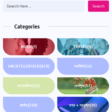
Search
Categories
MUSIC
(1)
TRAVEL
(6)
UNCATEGORIZED
(829)
অর্থনীতি
(54)
আন্তর্জাতিক
(36)
খেলাধুলা
(57)
জাতীয়
(338)
তথ্য ও প্রযুক্তি
(10)