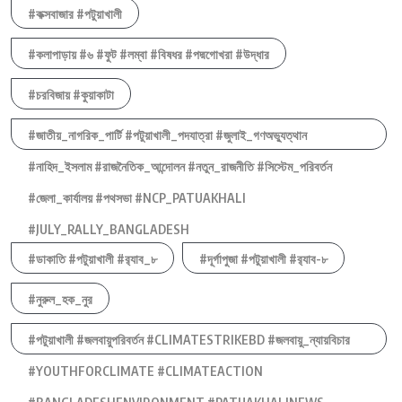
#কক্সবাজার #পটুয়াখালী
#কলাপাড়ায় #৬ #ফুট #লম্বা #বিষধর #পদ্মগোখরা #উদ্ধার
#চরবিজায় #কুয়াকাটা
#জাতীয়_নাগরিক_পার্টি #পটুয়াখালী_পদযাত্রা #জুলাই_গণঅভ্যুত্থান
#নাহিদ_ইসলাম #রাজনৈতিক_আন্দোলন #নতুন_রাজনীতি #সিস্টেম_পরিবর্তন
#জেলা_কার্যালয় #পথসভা #NCP_PATUAKHALI
#JULY_RALLY_BANGLADESH
#ডাকাতি #পটুয়াখালী #র‍্যাব_৮
#দূর্গাপুজা #পটুয়াখালী #র‍্যাব-৮
#নুরুল_হক_নুর
#পটুয়াখালী #জলবায়ুপরিবর্তন #CLIMATESTRIKEBD #জলবায়ু_ন্যায়বিচার
#YOUTHFORCLIMATE #CLIMATEACTION