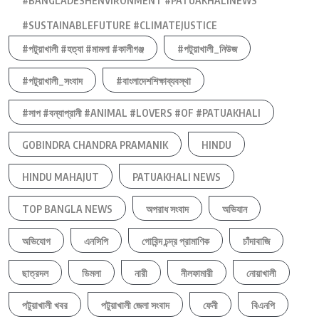
#BANGLADESHENVIRONMENT #PATUAKHALINEWS
#SUSTAINABLEFUTURE #CLIMATEJUSTICE
#পটুয়াখালী #হত্যা #মামলা #কালীগঞ্জ
#পটুয়াখালী_নিউজ
#পটুয়াখালী_সংবাদ
#বাংলাদেশশিক্ষাব্যবস্থা
#সাপ #বন্যাপ্রানী #ANIMAL #LOVERS #OF #PATUAKHALI
GOBINDRA CHANDRA PRAMANIK
HINDU
HINDU MAHAJUT
PATUAKHALI NEWS
TOP BANGLA NEWS
অপরাধ সংবাদ
অভিযান
অভিযোগ
এনসিপি
গোবিন্দ চন্দ্র প্রামাণিক
চাঁদাবাজি
ছাত্রদল
ডিমলা
নারী
নীলফামারী
নোয়াখালী
পটুয়াখালী খবর
পটুয়াখালী জেলা সংবাদ
ফেনী
বিএনপি