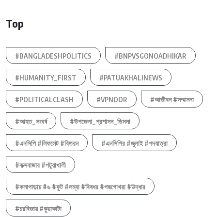
Top
#BANGLADESHPOLITICS
#BNPVSGONOADHIKAR
#HUMANITY_FIRST
#PATUAKHALINEWS
#POLITICALCLASH
#VPNOOR
#আজীবন #সম্মাননা
#আহত_সংঘর্ষ
#উপজেলা_প্রশাসন_ডিমলা
#এনসিপি #লিফলেট #বিতরন
#এনসিপির #জুলাই #পদযাত্রা
#কক্সবাজার #পটুয়াখালী
#কলাপাড়ায় #৬ #ফুট #লম্বা #বিষধর #পদ্মগোখরা #উদ্ধার
#চরবিজায় #কুয়াকাটা