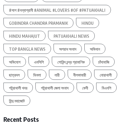
#সাপ #বন্যাপ্রানী #ANIMAL #LOVERS #OF #PATUAKHALI
GOBINDRA CHANDRA PRAMANIK
HINDU
HINDU MAHAJUT
PATUAKHALI NEWS
TOP BANGLA NEWS
অপরাধ সংবাদ
অভিযান
অভিযোগ
এনসিপি
গোবিন্দ চন্দ্র প্রামাণিক
চাঁদাবাজি
ছাত্রদল
ডিমলা
নারী
নীলফামারী
নোয়াখালী
পটুয়াখালী খবর
পটুয়াখালী জেলা সংবাদ
ফেনী
বিএনপি
হিন্দু মহাজোট
Recent Posts