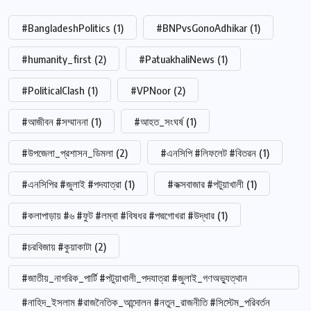
#BangladeshPolitics
(1)
#BNPvsGonoAdhikar
(1)
#humanity_first
(2)
#PatuakhaliNews
(1)
#PoliticalClash
(1)
#VPNoor
(2)
#আজীবন #সম্মাননা
(1)
#আহত_সংঘর্ষ
(1)
#উপজেলা_প্রশাসন_ডিমলা
(2)
#এনসিপি #লিফলেট #বিতরন
(1)
#এনসিপির #জুলাই #পদযাত্রা
(1)
#কক্সবাজার #পটুয়াখালী
(1)
#কলাপাড়ায় #৬ #ফুট #লম্বা #বিষধর #পদ্মগোখরা #উদ্ধার
(1)
#চরবিজায় #কুয়াকাটা
(2)
#জাতীয়_নাগরিক_পার্টি #পটুয়াখালী_পদযাত্রা #জুলাই_গণঅভ্যুত্থান
#নাহিদ_ইসলাম #রাজনৈতিক_আন্দোলন #নতুন_রাজনীতি #সিস্টেম_পরিবর্তন