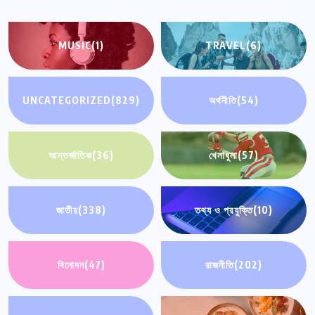
MUSIC
(1)
TRAVEL
(6)
UNCATEGORIZED
(829)
অর্থনীতি
(54)
আন্তর্জাতিক
(36)
খেলাধুলা
(57)
জাতীয়
(338)
তথ্য ও প্রযুক্তি
(10)
বিনোদন
(47)
রাজনীতি
(202)