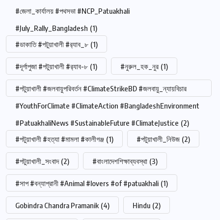
#জেলা_কার্যালয় #পথসভা #NCP_Patuakhali
#July_Rally_Bangladesh
(1)
#ডাকাতি #পটুয়াখালী #র‍্যাব_৮
(1)
#দূর্গাপুজা #পটুয়াখালী #র‍্যাব-৮
(1)
#নুরুল_হক_নুর
(1)
#পটুয়াখালী #জলবায়ুপরিবর্তন #ClimateStrikeBD #জলবায়ু_ন্যায়বিচার
#YouthForClimate #ClimateAction #BangladeshEnvironment
#PatuakhaliNews #SustainableFuture #ClimateJustice
(2)
#পটুয়াখালী #হত্যা #মামলা #কালীগঞ্জ
(1)
#পটুয়াখালী_নিউজ
(2)
#পটুয়াখালী_সংবাদ
(2)
#বাংলাদেশশিক্ষাব্যবস্থা
(3)
#সাপ #বন্যাপ্রানী #Animal #lovers #of #patuakhali
(1)
Gobindra Chandra Pramanik
(4)
Hindu
(2)