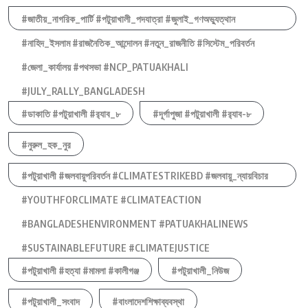
#জাতীয়_নাগরিক_পার্টি #পটুয়াখালী_পদযাত্রা #জুলাই_গণঅভ্যুত্থান
#নাহিদ_ইসলাম #রাজনৈতিক_আন্দোলন #নতুন_রাজনীতি #সিস্টেম_পরিবর্তন
#জেলা_কার্যালয় #পথসভা #NCP_PATUAKHALI
#JULY_RALLY_BANGLADESH
#ডাকাতি #পটুয়াখালী #র‍্যাব_৮
#দূর্গাপুজা #পটুয়াখালী #র‍্যাব-৮
#নুরুল_হক_নুর
#পটুয়াখালী #জলবায়ুপরিবর্তন #CLIMATESTRIKEBD #জলবায়ু_ন্যায়বিচার
#YOUTHFORCLIMATE #CLIMATEACTION
#BANGLADESHENVIRONMENT #PATUAKHALINEWS
#SUSTAINABLEFUTURE #CLIMATEJUSTICE
#পটুয়াখালী #হত্যা #মামলা #কালীগঞ্জ
#পটুয়াখালী_নিউজ
#পটুয়াখালী_সংবাদ
#বাংলাদেশশিক্ষাব্যবস্থা