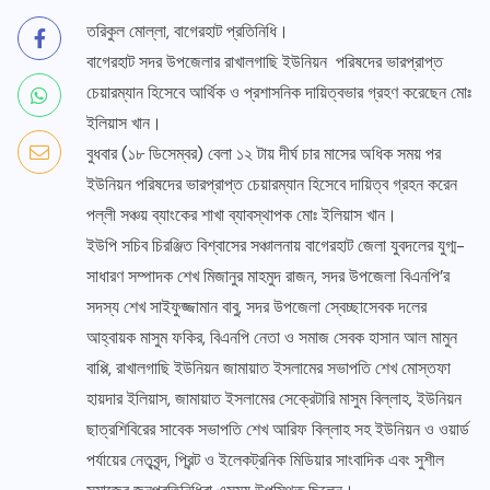
তরিকুল মোল্লা, বাগেরহাট প্রতিনিধি।
বাগেরহাট সদর উপজেলার রাখালগাছি ইউনিয়ন পরিষদের ভারপ্রাপ্ত
চেয়ারম্যান হিসেবে আর্থিক ও প্রশাসনিক দায়িত্বভার গ্রহণ করেছেন মোঃ
ইলিয়াস খান।
বুধবার (১৮ ডিসেম্বর) বেলা ১২ টায় দীর্ঘ চার মাসের অধিক সময় পর
ইউনিয়ন পরিষদের ভারপ্রাপ্ত চেয়ারম্যান হিসেবে দায়িত্ব গ্রহন করেন
পল্লী সঞ্চয় ব্যাংকের শাখা ব্যাবস্থাপক মোঃ ইলিয়াস খান।
ইউপি সচিব চিরঞ্জিত বিশ্বাসের সঞ্চালনায় বাগেরহাট জেলা যুবদলের যুগ্ম-
সাধারণ সম্পাদক শেখ মিজানুর মাহমুদ রাজন, সদর উপজেলা বিএনপি’র
সদস্য শেখ সাইফুজ্জামান বাবু, সদর উপজেলা স্বেচ্ছাসেবক দলের
আহ্বায়ক মাসুম ফকির, বিএনপি নেতা ও সমাজ সেবক হাসান আল মামুন
বাপ্পি, রাখালগাছি ইউনিয়ন জামায়াত ইসলামের সভাপতি শেখ মোস্তফা
হায়দার ইলিয়াস, জামায়াত ইসলামের সেক্রেটারি মাসুম বিল্লাহ, ইউনিয়ন
ছাত্রশিবিরের সাবেক সভাপতি শেখ আরিফ বিল্লাহ সহ ইউনিয়ন ও ওয়ার্ড
পর্যায়ের নেতৃবৃন্দ, প্রিন্ট ও ইলেকট্রনিক মিডিয়ার সাংবাদিক এবং সুশীল