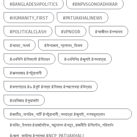
#BANGLADESHPOLITICS
#BNPVSGONOADHIKAR
#HUMANITY_FIRST
#PATUAKHALINEWS
#POLITICALCLASH
#VPNOOR
#আজীবন #সম্মাননা
#আহত_সংঘর্ষ
#উপজেলা_প্রশাসন_ডিমলা
#এনসিপি #লিফলেট #বিতরন
#এনসিপির #জুলাই #পদযাত্রা
#কক্সবাজার #পটুয়াখালী
#কলাপাড়ায় #৬ #ফুট #লম্বা #বিষধর #পদ্মগোখরা #উদ্ধার
#চরবিজায় #কুয়াকাটা
#জাতীয়_নাগরিক_পার্টি #পটুয়াখালী_পদযাত্রা #জুলাই_গণঅভ্যুত্থান
#নাহিদ_ইসলাম #রাজনৈতিক_আন্দোলন #নতুন_রাজনীতি #সিস্টেম_পরিবর্তন
#জেলা_কার্যালয় #পথসভা #NCP_PATUAKHALI