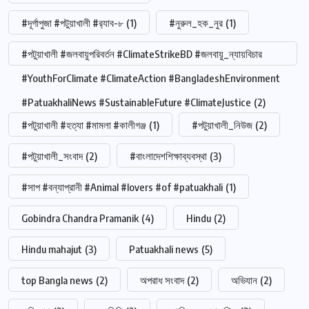
#দূর্গাপুজা #পটুয়াখালী #র‍্যাব-৮
(1)
#নুরুল_হক_নুর
(1)
#পটুয়াখালী #জলবায়ুপরিবর্তন #ClimateStrikeBD #জলবায়ু_ন্যায়বিচার
#YouthForClimate #ClimateAction #BangladeshEnvironment
#PatuakhaliNews #SustainableFuture #ClimateJustice
(2)
#পটুয়াখালী #হত্যা #মামলা #কালীগঞ্জ
(1)
#পটুয়াখালী_নিউজ
(2)
#পটুয়াখালী_সংবাদ
(2)
#বাংলাদেশশিক্ষাব্যবস্থা
(3)
#সাপ #বন্যাপ্রানী #Animal #lovers #of #patuakhali
(1)
Gobindra Chandra Pramanik
(4)
Hindu
(2)
Hindu mahajut
(3)
Patuakhali news
(5)
top Bangla news
(2)
অপরাধ সংবাদ
(2)
অভিযান
(2)