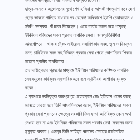
সমাজের জনপ্রতিনিধিরা এসময় উপস্থিত ছিলেন।
ছাত্র-জনতার আন্দোলনের মুখে শেখ হাসিনা ৫ আগস্ট পদত্যাগ করে দেশ
ছেড়ে ভারতে পালিয়ে যাওয়ার পর থেকেই অধিকাংশ ইউপি চেয়ারম্যান ও
ইউপি সদস্যরা গাঁ ঢাকা দিয়েছেন। এতে কার্যত অচল হয়ে পড়েছে
ইউনিয়ন পরিষদের সকল প্রকার নাগরিক সেবা। জনপ্রতিনিধিরা
আত্মগোপনে থাকায় ট্রেড লাইসেন্স, ওয়ারিশকাম সনদ, জন্ম ও নিবন্ধন
সনদ, চারিত্রিক সনদ সহ বিভিন্ন প্রকার সেবা পেতে ভোগান্তির শিকার
হচ্ছেন স্থানীয় নাগরিকেরা।
তার দায়িত্বভার গ্রহণের মাধ্যমে ইউনিয়ন পরিষদের কাঙ্ক্ষিত নাগরিক
সেবাসমূহের কার্যক্রম স্বাভাবিক হবে বলে স্থানীয়রা আশাবাদ ব্যক্ত
করেন।
এ ব্যাপারে নবনিযুক্ত ভারপ্রাপ্ত চেয়ারম্যান মোঃ ইলিয়াস খানের কাছে
জানতে চাওয়া হলে তিনি সাংবাদিকদের বলেন, ইউনিয়ন পরিষদের সকল
প্রকার সেবা প্রদানের ক্ষেত্রে সরকারি ফিস ছাড়া অতিরিক্ত কোন অর্থ
নেওয়া হবে না এবং ইউনিয়ন পরিষদের সকল প্রকার সেবা সকলের জন্য
উন্মুক্ত থাকবে। এছাড়া তিনি দায়িত্ব পালনের ক্ষেত্রে রাজনৈতিক