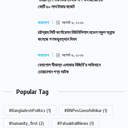
কোটি ৬০ লাখ টাকার বাজেট
সারাদেশ
আগস্ট ৬, ২০২৬
চট্টগ্রাম সিটি কর্পোরেশন মিউনিসিপাল মডেল স্কুল অ্যান্ড
কলেজে গণঅভ্যুত্থান দিবস
সারাদেশ
আগস্ট ৬, ২০২৬
বেনাপোল সীমান্ত এলাকায় বিজিবি’র অভিযানে
চোরাচালান পণ্য আটক
Popular Tag
#BangladeshPolitics
(1)
#BNPvsGonoAdhikar
(1)
#humanity_first
(2)
#PatuakhaliNews
(1)