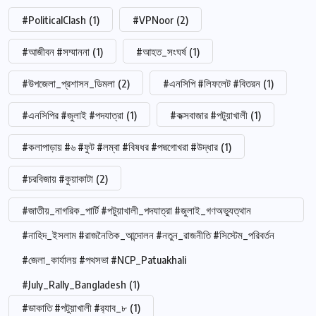
#PoliticalClash
(1)
#VPNoor
(2)
#আজীবন #সম্মাননা
(1)
#আহত_সংঘর্ষ
(1)
#উপজেলা_প্রশাসন_ডিমলা
(2)
#এনসিপি #লিফলেট #বিতরন
(1)
#এনসিপির #জুলাই #পদযাত্রা
(1)
#কক্সবাজার #পটুয়াখালী
(1)
#কলাপাড়ায় #৬ #ফুট #লম্বা #বিষধর #পদ্মগোখরা #উদ্ধার
(1)
#চরবিজায় #কুয়াকাটা
(2)
#জাতীয়_নাগরিক_পার্টি #পটুয়াখালী_পদযাত্রা #জুলাই_গণঅভ্যুত্থান
#নাহিদ_ইসলাম #রাজনৈতিক_আন্দোলন #নতুন_রাজনীতি #সিস্টেম_পরিবর্তন
#জেলা_কার্যালয় #পথসভা #NCP_Patuakhali
#July_Rally_Bangladesh
(1)
#ডাকাতি #পটুয়াখালী #র‍্যাব_৮
(1)