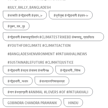
#JULY_RALLY_BANGLADESH
#ডাকাতি #পটুয়াখালী #র‍্যাব_৮
#দূর্গাপুজা #পটুয়াখালী #র‍্যাব-৮
#নুরুল_হক_নুর
#পটুয়াখালী #জলবায়ুপরিবর্তন #CLIMATESTRIKEBD #জলবায়ু_ন্যায়বিচার
#YOUTHFORCLIMATE #CLIMATEACTION
#BANGLADESHENVIRONMENT #PATUAKHALINEWS
#SUSTAINABLEFUTURE #CLIMATEJUSTICE
#পটুয়াখালী #হত্যা #মামলা #কালীগঞ্জ
#পটুয়াখালী_নিউজ
#পটুয়াখালী_সংবাদ
#বাংলাদেশশিক্ষাব্যবস্থা
#সাপ #বন্যাপ্রানী #ANIMAL #LOVERS #OF #PATUAKHALI
GOBINDRA CHANDRA PRAMANIK
HINDU