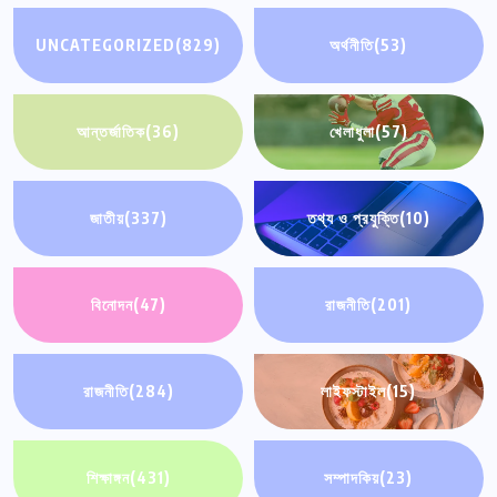
UNCATEGORIZED
(829)
অর্থনীতি
(53)
আন্তর্জাতিক
(36)
খেলাধুলা
(57)
জাতীয়
(337)
তথ্য ও প্রযুক্তি
(10)
বিনোদন
(47)
রাজনীতি
(201)
রাজনীতি
(284)
লাইফস্টাইল
(15)
শিক্ষাঙ্গন
(431)
সম্পাদকিয়
(23)