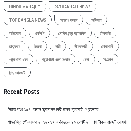
HINDU MAHAJUT
PATUAKHALI NEWS
TOP BANGLA NEWS
অপরাধ সংবাদ
অভিযান
অভিযোগ
এনসিপি
গোবিন্দ চন্দ্র প্রামাণিক
চাঁদাবাজি
ছাত্রদল
ডিমলা
নারী
নীলফামারী
নোয়াখালী
পটুয়াখালী খবর
পটুয়াখালী জেলা সংবাদ
ফেনী
বিএনপি
হিন্দু মহাজোট
Recent Posts
সিরাজগঞ্জে ১০৪ বোতল স্ক্যাফসহ নারী মাদক ব্যবসায়ী গ্রেফতার
শাহরাস্তি পৌরসভার ২০২৬-২৭ অর্থবছরের ৪৬ কোটি ৬০ লাখ টাকার বাজেট ঘোষণা