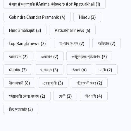
#সাপ #বন্যাপ্রানী #Animal #lovers #of #patuakhali
(1)
Gobindra Chandra Pramanik
(4)
Hindu
(2)
Hindu mahajut
(3)
Patuakhali news
(5)
top Bangla news
(2)
অপরাধ সংবাদ
(2)
অভিযান
(2)
অভিযোগ
(2)
এনসিপি
(2)
গোবিন্দ চন্দ্র প্রামাণিক
(3)
চাঁদাবাজি
(2)
ছাত্রদল
(3)
ডিমলা
(4)
নারী
(2)
নীলফামারী
(8)
নোয়াখালী
(3)
পটুয়াখালী খবর
(2)
পটুয়াখালী জেলা সংবাদ
(2)
ফেনী
(2)
বিএনপি
(4)
হিন্দু মহাজোট
(3)