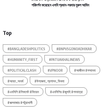
পরিদর্শন করেছেন এসবি প্রধান-সরদার নুরুল আমিন
Top
#BANGLADESHPOLITICS
#BNPVSGONOADHIKAR
#HUMANITY_FIRST
#PATUAKHALINEWS
#POLITICALCLASH
#VPNOOR
#আজীবন #সম্মাননা
#আহত_সংঘর্ষ
#উপজেলা_প্রশাসন_ডিমলা
#এনসিপি #লিফলেট #বিতরন
#এনসিপির #জুলাই #পদযাত্রা
#কক্সবাজার #পটুয়াখালী