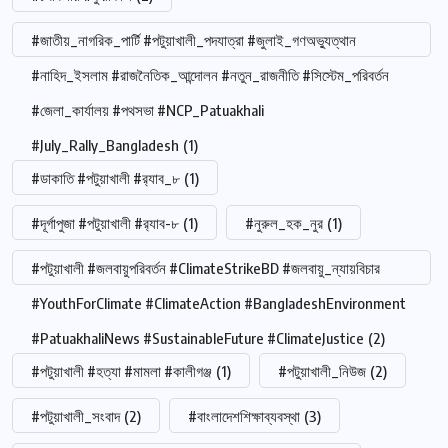
#জাতীয়_নাগরিক_পার্টি #পটুয়াখালী_পদযাত্রা #জুলাই_গণঅভ্যুত্থান
#নাহিদ_ইসলাম #রাজনৈতিক_আন্দোলন #নতুন_রাজনীতি #সিস্টেম_পরিবর্তন
#জেলা_কার্যালয় #পথসভা #NCP_Patuakhali
#July_Rally_Bangladesh
(1)
#ডাকাতি #পটুয়াখালী #র‍্যাব_৮
(1)
#দূর্গাপুজা #পটুয়াখালী #র‍্যাব-৮
(1)
#নুরুল_হক_নুর
(1)
#পটুয়াখালী #জলবায়ুপরিবর্তন #ClimateStrikeBD #জলবায়ু_ন্যায়বিচার
#YouthForClimate #ClimateAction #BangladeshEnvironment
#PatuakhaliNews #SustainableFuture #ClimateJustice
(2)
#পটুয়াখালী #হত্যা #মামলা #কালীগঞ্জ
(1)
#পটুয়াখালী_নিউজ
(2)
#পটুয়াখালী_সংবাদ
(2)
#বাংলাদেশশিক্ষাব্যবস্থা
(3)