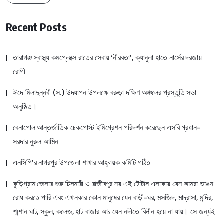
Recent Posts
তারাগঞ্জ স্বাস্থ্য কমপ্লেক্সে রাতের সেবায় ‘নীরবতা’, ক্যানুলা হাতে নার্সের দরজায়
রোগী
ঈদে মিলাদুন্নবী (স.) উদযাপন উপলক্ষে বরুড়া দক্ষিণ অঞ্চলের প্রস্তুতি সভা
অনুষ্ঠিত।
বেনাপোল আন্তর্জাতিক চেকপোস্ট ইমিগ্রেশন পরিদর্শন করেছেন এসবি প্রধান-
সরদার নুরুল আমিন
এনসিপি’র নাগরপুর উপজেলা শাখার আহ্বায়ক কমিটি গঠিত
কুড়িগ্রাম জেলার শুরু চিলমারী ও রাজীবপুর নয় এই টোটাল এলাকায় যেন আমরা ভাঙন
রোধ করতে পারি এবং এখানকার কোন মানুষের যেন বাড়ী-ঘর, মসজিদ, মাদ্রাসা, মন্দির,
শ্মশান ঘাট, স্কুল, কলেজ, হাট বাজার আর যেন নদীতে বিলীন হয়ে না যায়। সে জন্যই