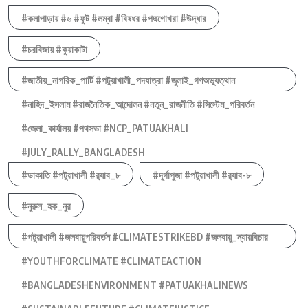
#কলাপাড়ায় #৬ #ফুট #লম্বা #বিষধর #পদ্মগোখরা #উদ্ধার
#চরবিজায় #কুয়াকাটা
#জাতীয়_নাগরিক_পার্টি #পটুয়াখালী_পদযাত্রা #জুলাই_গণঅভ্যুত্থান
#নাহিদ_ইসলাম #রাজনৈতিক_আন্দোলন #নতুন_রাজনীতি #সিস্টেম_পরিবর্তন
#জেলা_কার্যালয় #পথসভা #NCP_PATUAKHALI
#JULY_RALLY_BANGLADESH
#ডাকাতি #পটুয়াখালী #র‍্যাব_৮
#দূর্গাপুজা #পটুয়াখালী #র‍্যাব-৮
#নুরুল_হক_নুর
#পটুয়াখালী #জলবায়ুপরিবর্তন #CLIMATESTRIKEBD #জলবায়ু_ন্যায়বিচার
#YOUTHFORCLIMATE #CLIMATEACTION
#BANGLADESHENVIRONMENT #PATUAKHALINEWS