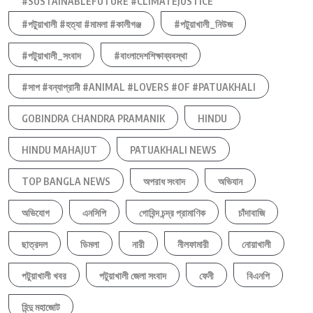
#SUSTAINABLEFUTURE #CLIMATEJUSTICE
#পটুয়াখালী #হত্যা #মামলা #কালীগঞ্জ
#পটুয়াখালী_নিউজ
#পটুয়াখালী_সংবাদ
#বাংলাদেশশিক্ষাব্যবস্থা
#সাপ #বন্যাপ্রানী #ANIMAL #LOVERS #OF #PATUAKHALI
GOBINDRA CHANDRA PRAMANIK
HINDU
HINDU MAHAJUT
PATUAKHALI NEWS
TOP BANGLA NEWS
অপরাধ সংবাদ
অভিযান
অভিযোগ
এনসিপি
গোবিন্দ চন্দ্র প্রামাণিক
চাঁদাবাজি
ছাত্রদল
ডিমলা
নারী
নীলফামারী
নোয়াখালী
পটুয়াখালী খবর
পটুয়াখালী জেলা সংবাদ
ফেনী
বিএনপি
হিন্দু মহাজোট