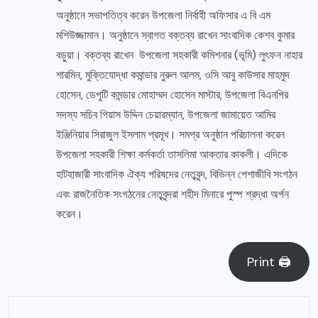
অনুষ্ঠানে সভাপতিত্ব করেন উপজেলা নির্বাহী অফিসার এ বি এম
মশিউজ্জামান। অনুষ্ঠানে স্বাগত বক্তব্য রাখেন সাংবাদিক কেশব কুমার
বড়ুয়া। বক্তব্য রাখেন উপজেলা সহকারী কমিশনার (ভূমি) লুৎফন নাহার
শারমিন, মুক্তিযোদ্ধা কমান্ডার নুরুল আলম, ওসি আবু কাউসার মাহমুদ
হোসেন, ডেপুটি কমন্ডার মোহাম্মদ হোসেন মাস্টার, উপজেলা বিএনপির
সদস্য সচিব গিয়াস উদ্দিন চেয়ারম্যান, উপজেলা জামায়েত আমির
ইঞ্জিনিয়ার সিরাজুল ইসলাম প্রমূখ। সমগ্র অনুষ্ঠান পরিচালনা করেন
উপজেলা সহকারী শিক্ষা কর্মকর্তা তাসলিমা আকতার কাকলী। এদিকে
হাটহাজারী সাংবাদিক ঐক্য পরিষদের নেতৃবৃন্দ, বিভিন্ন পেশাজীবি সংগঠন
এবং রাজনৈতিক সংগঠনের নেতৃবৃন্দরা শহীদ মিনারে পুস্প শ্রদ্ধা অর্পন
করেন।
Print 🖨