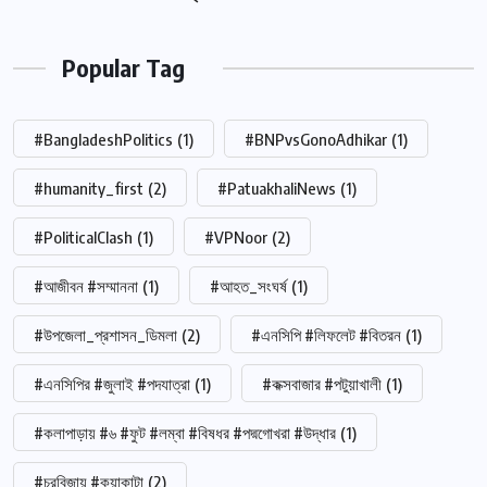
Popular Tag
#BangladeshPolitics
(1)
#BNPvsGonoAdhikar
(1)
#humanity_first
(2)
#PatuakhaliNews
(1)
#PoliticalClash
(1)
#VPNoor
(2)
#আজীবন #সম্মাননা
(1)
#আহত_সংঘর্ষ
(1)
#উপজেলা_প্রশাসন_ডিমলা
(2)
#এনসিপি #লিফলেট #বিতরন
(1)
#এনসিপির #জুলাই #পদযাত্রা
(1)
#কক্সবাজার #পটুয়াখালী
(1)
#কলাপাড়ায় #৬ #ফুট #লম্বা #বিষধর #পদ্মগোখরা #উদ্ধার
(1)
#চরবিজায় #কুয়াকাটা
(2)