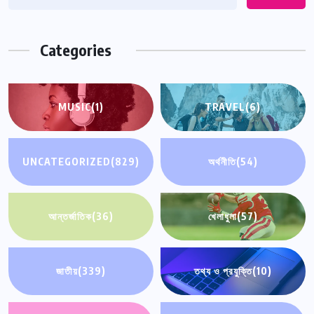
Categories
MUSIC
(1)
TRAVEL
(6)
UNCATEGORIZED
(829)
অর্থনীতি
(54)
আন্তর্জাতিক
(36)
খেলাধুলা
(57)
জাতীয়
(339)
তথ্য ও প্রযুক্তি
(10)