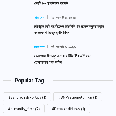
কোটি ৬০ লাখ টাকার বাজেট
সারাদেশ
আগস্ট ৬, ২০২৬
চট্টগ্রাম সিটি কর্পোরেশন মিউনিসিপাল মডেল স্কুল অ্যান্ড
কলেজে গণঅভ্যুত্থান দিবস
সারাদেশ
আগস্ট ৬, ২০২৬
বেনাপোল সীমান্ত এলাকায় বিজিবি’র অভিযানে
চোরাচালান পণ্য আটক
Popular Tag
#BangladeshPolitics
(1)
#BNPvsGonoAdhikar
(1)
#humanity_first
(2)
#PatuakhaliNews
(1)