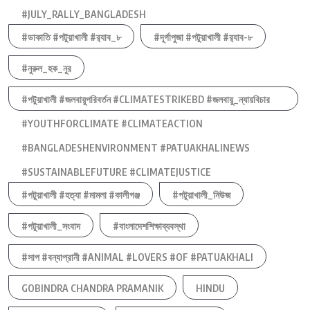
#JULY_RALLY_BANGLADESH
#ডাকাতি #পটুয়াখালী #র‍্যাব_৮
#দূর্গাপুজা #পটুয়াখালী #র‍্যাব-৮
#নুরুল_হক_নুর
#পটুয়াখালী #জলবায়ুপরিবর্তন #CLIMATESTRIKEBD #জলবায়ু_ন্যায়বিচার
#YOUTHFORCLIMATE #CLIMATEACTION
#BANGLADESHENVIRONMENT #PATUAKHALINEWS
#SUSTAINABLEFUTURE #CLIMATEJUSTICE
#পটুয়াখালী #হত্যা #মামলা #কালীগঞ্জ
#পটুয়াখালী_নিউজ
#পটুয়াখালী_সংবাদ
#বাংলাদেশশিক্ষাব্যবস্থা
#সাপ #বন্যাপ্রানী #ANIMAL #LOVERS #OF #PATUAKHALI
GOBINDRA CHANDRA PRAMANIK
HINDU