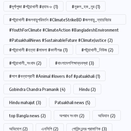
#দূর্গাপুজা #পটুয়াখালী #র‍্যাব-৮
(1)
#নুরুল_হক_নুর
(1)
#পটুয়াখালী #জলবায়ুপরিবর্তন #ClimateStrikeBD #জলবায়ু_ন্যায়বিচার
#YouthForClimate #ClimateAction #BangladeshEnvironment
#PatuakhaliNews #SustainableFuture #ClimateJustice
(2)
#পটুয়াখালী #হত্যা #মামলা #কালীগঞ্জ
(1)
#পটুয়াখালী_নিউজ
(2)
#পটুয়াখালী_সংবাদ
(2)
#বাংলাদেশশিক্ষাব্যবস্থা
(3)
#সাপ #বন্যাপ্রানী #Animal #lovers #of #patuakhali
(1)
Gobindra Chandra Pramanik
(4)
Hindu
(2)
Hindu mahajut
(3)
Patuakhali news
(5)
top Bangla news
(2)
অপরাধ সংবাদ
(2)
অভিযান
(2)
অভিযোগ
(2)
এনসিপি
(2)
গোবিন্দ চন্দ্র প্রামাণিক
(3)