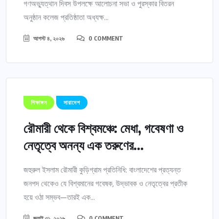
গণঅভ্যুত্থান দিবস উপলক্ষে আলোচনা সভা ও পুরস্কার বিতরন
অনুষ্ঠান কলেজ প্রতিষ্ঠাতা অধ্যক্ষ...
আগস্ট ৪, ২০২৬
0 COMMENT
শিক্ষাঙ্গন
সারাদেশ
রৌমারী থেকে বিশ্বমঞ্চে: মেধা, গবেষণা ও
নেতৃত্বে অনন্য এক তরুণের...
জহুরুল ইসলাম রৌমারী কুড়িগ্রাম প্রতিনিধি: বাংলাদেশের প্রত্যন্ত
জনপদ থেকেও যে বিশ্বমানের গবেষক, উদ্ভাবক ও নেতৃত্বের প্রতীক
হয়ে ওঠা সম্ভব—তারই এক...
জুলাই ৩১, ২০২৬
0 COMMENT