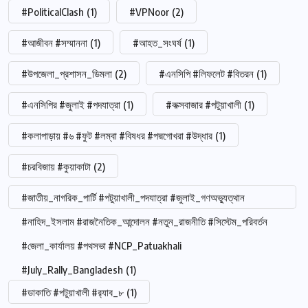
#PoliticalClash
(1)
#VPNoor
(2)
#আজীবন #সম্মাননা
(1)
#আহত_সংঘর্ষ
(1)
#উপজেলা_প্রশাসন_ডিমলা
(2)
#এনসিপি #লিফলেট #বিতরন
(1)
#এনসিপির #জুলাই #পদযাত্রা
(1)
#কক্সবাজার #পটুয়াখালী
(1)
#কলাপাড়ায় #৬ #ফুট #লম্বা #বিষধর #পদ্মগোখরা #উদ্ধার
(1)
#চরবিজায় #কুয়াকাটা
(2)
#জাতীয়_নাগরিক_পার্টি #পটুয়াখালী_পদযাত্রা #জুলাই_গণঅভ্যুত্থান
#নাহিদ_ইসলাম #রাজনৈতিক_আন্দোলন #নতুন_রাজনীতি #সিস্টেম_পরিবর্তন
#জেলা_কার্যালয় #পথসভা #NCP_Patuakhali
#July_Rally_Bangladesh
(1)
#ডাকাতি #পটুয়াখালী #র‍্যাব_৮
(1)