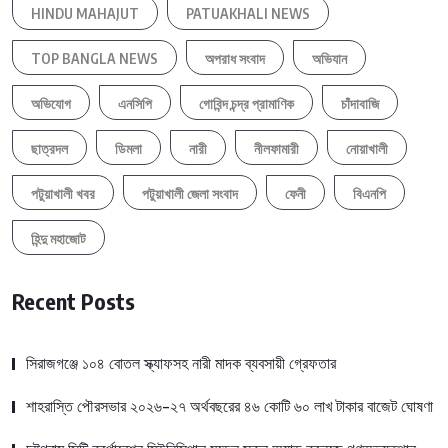
HINDU MAHAJUT
PATUAKHALI NEWS
TOP BANGLA NEWS
অপরাধ সংবাদ
অভিযান
অভিযোগ
এনসিপি
গোবিন্দ চন্দ্র প্রামাণিক
চাঁদাবাজি
ছাত্রদল
ডিমলা
নারী
নীলফামারী
নোয়াখালী
পটুয়াখালী খবর
পটুয়াখালী জেলা সংবাদ
ফেনী
বিএনপি
হিন্দু মহাজোট
Recent Posts
সিরাজগঞ্জে ১০৪ বোতল স্ক্যাফসহ নারী মাদক ব্যবসায়ী গ্রেফতার
শাহরাস্তি পৌরসভার ২০২৬-২৭ অর্থবছরের ৪৬ কোটি ৬০ লাখ টাকার বাজেট ঘোষণা