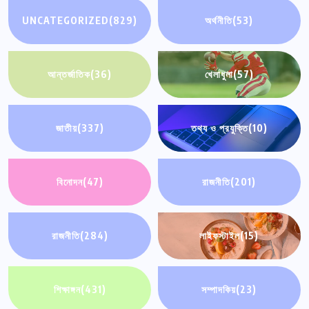
UNCATEGORIZED
(829)
অর্থনীতি
(53)
আন্তর্জাতিক
(36)
খেলাধুলা
(57)
জাতীয়
(337)
তথ্য ও প্রযুক্তি
(10)
বিনোদন
(47)
রাজনীতি
(201)
রাজনীতি
(284)
লাইফস্টাইল
(15)
শিক্ষাঙ্গন
(431)
সম্পাদকিয়
(23)