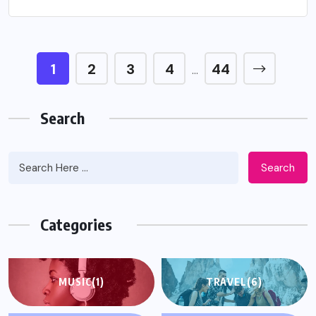
1
2
3
4
44
…
Search
Search
Categories
MUSIC
(1)
TRAVEL
(6)