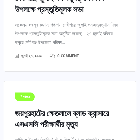
উপলক্ষে প্রস্তুতিমূলক সভা
একেএম বজলুর রহমান, পঞ্চগড় দেবীগঞ্জে জুলাই গনঅভ্যুত্থান দিবস
উপলক্ষে প্রস্তুতিমূলক সভা অনুষ্ঠিত হয়েছে। ২৭ জুলাই রবিবার
দুপুরে দেবীগঞ্জ উপজেলা পরিষদ...
জুলাই ২৭, ২০২৬
0 COMMENT
শিক্ষাঙ্গন
জয়পুরহাটের ক্ষেতলালে ব্লাড ক্যান্সারে
এসএসসি পরীক্ষার্থীর মৃত্যু
জাহিদুল ইসলাম (জাহিদ) স্টাফ রিপোর্টার। জয়পুরহাটের ক্ষেতলাল