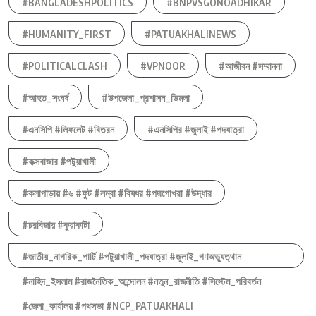
#BANGLADESHPOLITICS
#BNPVSGONOADHIKAR
#HUMANITY_FIRST
#PATUAKHALINEWS
#POLITICALCLASH
#VPNOOR
#আজীবন #সম্মাননা
#আহত_সংঘর্ষ
#উপজেলা_প্রশাসন_ডিমলা
#এনসিপি #লিফলেট #বিতরন
#এনসিপির #জুলাই #পদযাত্রা
#কক্সবাজার #পটুয়াখালী
#কলাপাড়ায় #৬ #ফুট #লম্বা #বিষধর #পদ্মগোখরা #উদ্ধার
#চরবিজায় #কুয়াকাটা
#জাতীয়_নাগরিক_পার্টি #পটুয়াখালী_পদযাত্রা #জুলাই_গণঅভ্যুত্থান
#নাহিদ_ইসলাম #রাজনৈতিক_আন্দোলন #নতুন_রাজনীতি #সিস্টেম_পরিবর্তন
#জেলা_কার্যালয় #পথসভা #NCP_PATUAKHALI