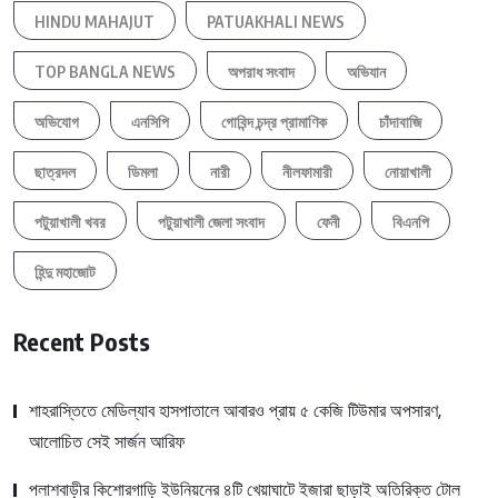
HINDU MAHAJUT
PATUAKHALI NEWS
TOP BANGLA NEWS
অপরাধ সংবাদ
অভিযান
অভিযোগ
এনসিপি
গোবিন্দ চন্দ্র প্রামাণিক
চাঁদাবাজি
ছাত্রদল
ডিমলা
নারী
নীলফামারী
নোয়াখালী
পটুয়াখালী খবর
পটুয়াখালী জেলা সংবাদ
ফেনী
বিএনপি
হিন্দু মহাজোট
Recent Posts
শাহরাস্তিতে মেডিল্যাব হাসপাতালে আবারও প্রায় ৫ কেজি টিউমার অপসারণ,
আলোচিত সেই সার্জন আরিফ
পলাশবাড়ীর কিশোরগাড়ি ইউনিয়নের ৪টি খেয়াঘাটে ইজারা ছাড়াই অতিরিক্ত টোল