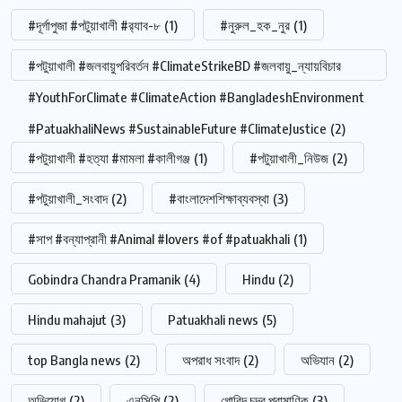
#দূর্গাপুজা #পটুয়াখালী #র‍্যাব-৮
(1)
#নুরুল_হক_নুর
(1)
#পটুয়াখালী #জলবায়ুপরিবর্তন #ClimateStrikeBD #জলবায়ু_ন্যায়বিচার
#YouthForClimate #ClimateAction #BangladeshEnvironment
#PatuakhaliNews #SustainableFuture #ClimateJustice
(2)
#পটুয়াখালী #হত্যা #মামলা #কালীগঞ্জ
(1)
#পটুয়াখালী_নিউজ
(2)
#পটুয়াখালী_সংবাদ
(2)
#বাংলাদেশশিক্ষাব্যবস্থা
(3)
#সাপ #বন্যাপ্রানী #Animal #lovers #of #patuakhali
(1)
Gobindra Chandra Pramanik
(4)
Hindu
(2)
Hindu mahajut
(3)
Patuakhali news
(5)
top Bangla news
(2)
অপরাধ সংবাদ
(2)
অভিযান
(2)
অভিযোগ
(2)
এনসিপি
(2)
গোবিন্দ চন্দ্র প্রামাণিক
(3)