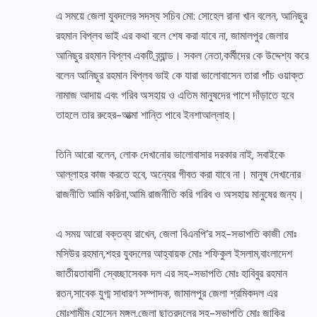
এ সময়ে জেলা যুবদলের সদস্য সচিব মো: সোহেল রানা খান বলেন, আনিছুর
রহমান বিপ্লব ভাই এর কথা বলে শেষ করা যাবে না, জামালপুর জেলার
আনিছুর রহমান বিপ্লব একটি ব্র্যান্ড। সকল নেতা,কর্মীদের কে উদ্দেশ্য করে
বলেন আনিছুর রহমান বিপ্লব ভাই কে যারা ভালোবাসেন তারা পাঁচ ওয়াক্ত
নামাজ আদায় এবং গরিব অসহায় ও এতিম মানুষদের পাশে দাঁড়াতে হবে
তাহলে তার রুহের-আত্মা শান্তি পাবে ইনশাআল্লাহ।
তিনি আরো বলেন, লোক দেখানোর ভালোবাসার দরকার নাই, সবাইকে
আল্লাহর কাজ করতে হবে, অন্যের গীবত করা যাবে না। মানুষ দেখানোর
রাজনীতি আমি করিনা,আমি রাজনীতি করি গরিব ও অসহায় মানুষের জন্য।
এ সময় আরো বক্তব্য রাখেন, জেলা বিএনপি’র সহ-সভাপতি কাজী মোঃ
মসিউর রহমান,শহর যুবদলের আহ্বায়ক মোঃ শফিকুল ইসলাম,বাংলাদেশ
জাতীয়তাবাদী স্বেচ্ছাসেবক দল এর সহ-সভাপতি মোঃ হাবিবুর রহমান
রতন,সাবেক যুগ্ম সাধারণ সম্পাদক, জামালপুর জেলা শ্রমিকদল এর
মোঃশামীম হোসেন মঙ্গল,জেলা ছাত্রদলের সহ-সভাপতি মোঃ জাকির