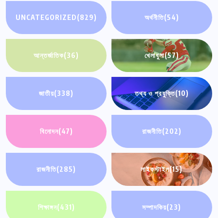
UNCATEGORIZED
(829)
অর্থনীতি
(54)
আন্তর্জাতিক
(36)
খেলাধুলা
(57)
জাতীয়
(338)
তথ্য ও প্রযুক্তি
(10)
বিনোদন
(47)
রাজনীতি
(202)
রাজনীতি
(285)
লাইফস্টাইল
(15)
শিক্ষাঙ্গন
(431)
সম্পাদকিয়
(23)