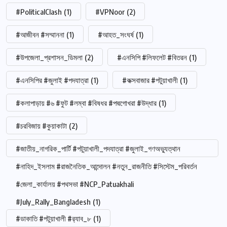
#PoliticalClash
(1)
#VPNoor
(2)
#আজীবন #সম্মাননা
(1)
#আহত_সংঘর্ষ
(1)
#উপজেলা_প্রশাসন_ডিমলা
(2)
#এনসিপি #লিফলেট #বিতরন
(1)
#এনসিপির #জুলাই #পদযাত্রা
(1)
#কক্সবাজার #পটুয়াখালী
(1)
#কলাপাড়ায় #৬ #ফুট #লম্বা #বিষধর #পদ্মগোখরা #উদ্ধার
(1)
#চরবিজায় #কুয়াকাটা
(2)
#জাতীয়_নাগরিক_পার্টি #পটুয়াখালী_পদযাত্রা #জুলাই_গণঅভ্যুত্থান
#নাহিদ_ইসলাম #রাজনৈতিক_আন্দোলন #নতুন_রাজনীতি #সিস্টেম_পরিবর্তন
#জেলা_কার্যালয় #পথসভা #NCP_Patuakhali
#July_Rally_Bangladesh
(1)
#ডাকাতি #পটুয়াখালী #র‍্যাব_৮
(1)