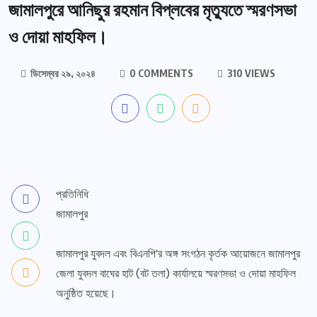
জামালপুরে আনিছুর রহমান বিপ্লবের মৃত্যুতে স্মরণসভা
ও দোয়া মাহফিল।
ডিসেম্বর ২৯, ২০২৪
0 COMMENTS
310 VIEWS
প্রতিনিধি
জামালপুর
জামালপুর যুবদল এবং বিএনপি’র অঙ্গ সংগঠন কৃর্তক আয়োজনে জামালপুর
জেলা যুবদল বাঘের হাট (বট তলা) কার্যালয়ে স্মরণসভা ও দোয়া মাহফিল
অনুষ্ঠিত হয়েছে।