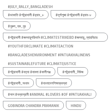
#JULY_RALLY_BANGLADESH
#ডাকাতি #পটুয়াখালী #র‍্যাব_৮
#দূর্গাপুজা #পটুয়াখালী #র‍্যাব-৮
#নুরুল_হক_নুর
#পটুয়াখালী #জলবায়ুপরিবর্তন #CLIMATESTRIKEBD #জলবায়ু_ন্যায়বিচার
#YOUTHFORCLIMATE #CLIMATEACTION
#BANGLADESHENVIRONMENT #PATUAKHALINEWS
#SUSTAINABLEFUTURE #CLIMATEJUSTICE
#পটুয়াখালী #হত্যা #মামলা #কালীগঞ্জ
#পটুয়াখালী_নিউজ
#পটুয়াখালী_সংবাদ
#বাংলাদেশশিক্ষাব্যবস্থা
#সাপ #বন্যাপ্রানী #ANIMAL #LOVERS #OF #PATUAKHALI
GOBINDRA CHANDRA PRAMANIK
HINDU