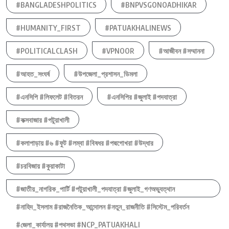
#BANGLADESHPOLITICS
#BNPVSGONOADHIKAR
#HUMANITY_FIRST
#PATUAKHALINEWS
#POLITICALCLASH
#VPNOOR
#আজীবন #সম্মাননা
#আহত_সংঘর্ষ
#উপজেলা_প্রশাসন_ডিমলা
#এনসিপি #লিফলেট #বিতরন
#এনসিপির #জুলাই #পদযাত্রা
#কক্সবাজার #পটুয়াখালী
#কলাপাড়ায় #৬ #ফুট #লম্বা #বিষধর #পদ্মগোখরা #উদ্ধার
#চরবিজায় #কুয়াকাটা
#জাতীয়_নাগরিক_পার্টি #পটুয়াখালী_পদযাত্রা #জুলাই_গণঅভ্যুত্থান
#নাহিদ_ইসলাম #রাজনৈতিক_আন্দোলন #নতুন_রাজনীতি #সিস্টেম_পরিবর্তন
#জেলা_কার্যালয় #পথসভা #NCP_PATUAKHALI