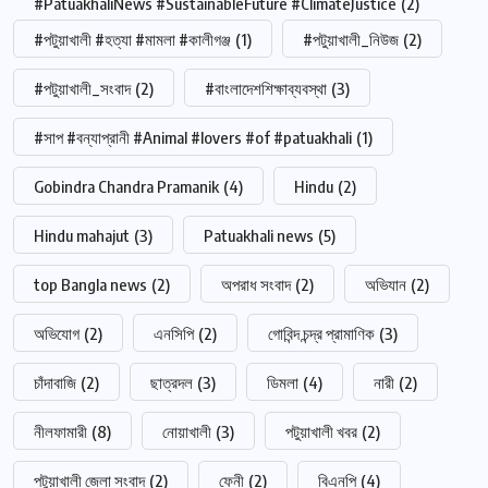
#PatuakhaliNews #SustainableFuture #ClimateJustice
(2)
#পটুয়াখালী #হত্যা #মামলা #কালীগঞ্জ
(1)
#পটুয়াখালী_নিউজ
(2)
#পটুয়াখালী_সংবাদ
(2)
#বাংলাদেশশিক্ষাব্যবস্থা
(3)
#সাপ #বন্যাপ্রানী #Animal #lovers #of #patuakhali
(1)
Gobindra Chandra Pramanik
(4)
Hindu
(2)
Hindu mahajut
(3)
Patuakhali news
(5)
top Bangla news
(2)
অপরাধ সংবাদ
(2)
অভিযান
(2)
অভিযোগ
(2)
এনসিপি
(2)
গোবিন্দ চন্দ্র প্রামাণিক
(3)
চাঁদাবাজি
(2)
ছাত্রদল
(3)
ডিমলা
(4)
নারী
(2)
নীলফামারী
(8)
নোয়াখালী
(3)
পটুয়াখালী খবর
(2)
পটুয়াখালী জেলা সংবাদ
(2)
ফেনী
(2)
বিএনপি
(4)