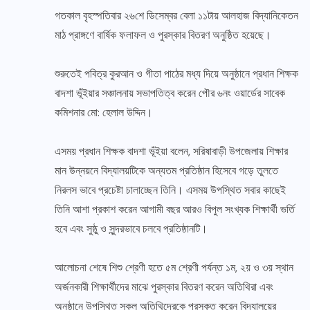
গতকাল বৃহস্পতিবার ২৬শে ডিসেম্বর বেলা ১১টায় আলহাজ বিদ্যানিকেতন
মাঠ প্রাঙ্গণে বার্ষিক ফলাফল ও পুরস্কার বিতরণ অনুষ্ঠিত হয়েছে।
শুরুতেই পবিত্র কুরআন ও গীতা পাঠের মধ্য দিয়ে অনুষ্ঠানে প্রধান শিক্ষক
বাদশা ভূঁইয়ার সঞ্চালনায় সভাপতিত্ব করেন পৌর ৬নং ওয়ার্ডের সাবেক
কমিশনার মো: হেলাল উদ্দিন।
এসময় প্রধান শিক্ষক বাদশা ভূঁইয়া বলেন, সরিষাবাড়ী উপজেলায় শিক্ষার
মান উন্নয়নে বিদ্যালয়টিকে অন্যতম প্রতিষ্ঠান হিসেবে গড়ে তুলতে
নিরলস ভাবে প্রচেষ্টা চালাচ্ছেন তিনি। এসময় উপস্থিত সবার কাছেই
তিনি আশা প্রকাশ করেন আগামী বছর আরও বিপুল সংখ্যক শিক্ষার্থী ভর্তি
হবে এবং সুষ্ঠু ও সুন্দরভাবে চলবে প্রতিষ্ঠানটি।
আলোচনা শেষে শিশু শ্রেণী হতে ৫ম শ্রেণী পর্যন্ত ১ম, ২য় ও ৩য় স্থান
অর্জনকারী শিক্ষার্থীদের মাঝে পুরস্কার বিতরণ করেন অতিথিরা এবং
অনুষ্ঠানে উপস্থিত সকল অতিথিদেরকে পুরস্কৃত করেন বিদ্যালয়ের