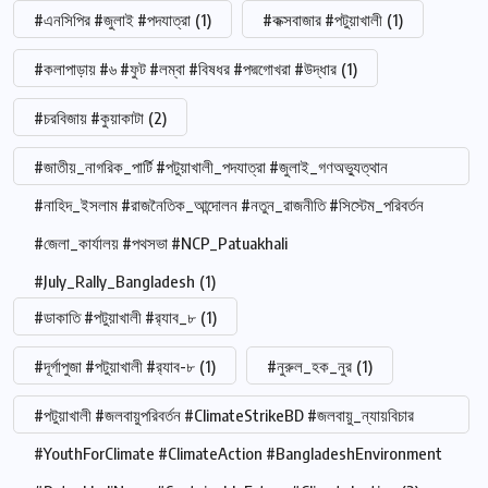
#এনসিপির #জুলাই #পদযাত্রা
(1)
#কক্সবাজার #পটুয়াখালী
(1)
#কলাপাড়ায় #৬ #ফুট #লম্বা #বিষধর #পদ্মগোখরা #উদ্ধার
(1)
#চরবিজায় #কুয়াকাটা
(2)
#জাতীয়_নাগরিক_পার্টি #পটুয়াখালী_পদযাত্রা #জুলাই_গণঅভ্যুত্থান
#নাহিদ_ইসলাম #রাজনৈতিক_আন্দোলন #নতুন_রাজনীতি #সিস্টেম_পরিবর্তন
#জেলা_কার্যালয় #পথসভা #NCP_Patuakhali
#July_Rally_Bangladesh
(1)
#ডাকাতি #পটুয়াখালী #র‍্যাব_৮
(1)
#দূর্গাপুজা #পটুয়াখালী #র‍্যাব-৮
(1)
#নুরুল_হক_নুর
(1)
#পটুয়াখালী #জলবায়ুপরিবর্তন #ClimateStrikeBD #জলবায়ু_ন্যায়বিচার
#YouthForClimate #ClimateAction #BangladeshEnvironment