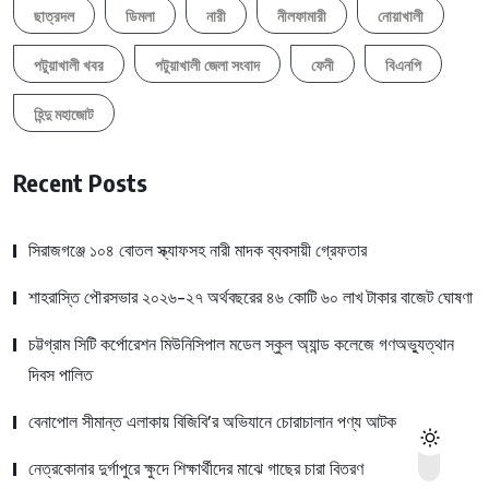
ছাত্রদল
ডিমলা
নারী
নীলফামারী
নোয়াখালী
পটুয়াখালী খবর
পটুয়াখালী জেলা সংবাদ
ফেনী
বিএনপি
হিন্দু মহাজোট
Recent Posts
সিরাজগঞ্জে ১০৪ বোতল স্ক্যাফসহ নারী মাদক ব্যবসায়ী গ্রেফতার
শাহরাস্তি পৌরসভার ২০২৬-২৭ অর্থবছরের ৪৬ কোটি ৬০ লাখ টাকার বাজেট ঘোষণা
চট্টগ্রাম সিটি কর্পোরেশন মিউনিসিপাল মডেল স্কুল অ্যান্ড কলেজে গণঅভ্যুত্থান
দিবস পালিত
বেনাপোল সীমান্ত এলাকায় বিজিবি’র অভিযানে চোরাচালান পণ্য আটক
নেত্রকোনার দুর্গাপুরে ক্ষুদে শিক্ষার্থীদের মাঝে গাছের চারা বিতরণ