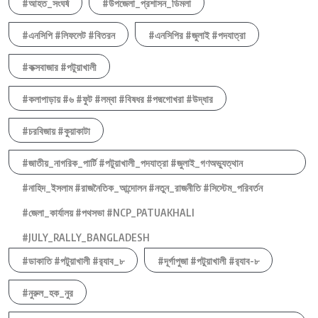
#আহত_সংঘর্ষ
#উপজেলা_প্রশাসন_ডিমলা
#এনসিপি #লিফলেট #বিতরন
#এনসিপির #জুলাই #পদযাত্রা
#কক্সবাজার #পটুয়াখালী
#কলাপাড়ায় #৬ #ফুট #লম্বা #বিষধর #পদ্মগোখরা #উদ্ধার
#চরবিজায় #কুয়াকাটা
#জাতীয়_নাগরিক_পার্টি #পটুয়াখালী_পদযাত্রা #জুলাই_গণঅভ্যুত্থান
#নাহিদ_ইসলাম #রাজনৈতিক_আন্দোলন #নতুন_রাজনীতি #সিস্টেম_পরিবর্তন
#জেলা_কার্যালয় #পথসভা #NCP_PATUAKHALI
#JULY_RALLY_BANGLADESH
#ডাকাতি #পটুয়াখালী #র‍্যাব_৮
#দূর্গাপুজা #পটুয়াখালী #র‍্যাব-৮
#নুরুল_হক_নুর