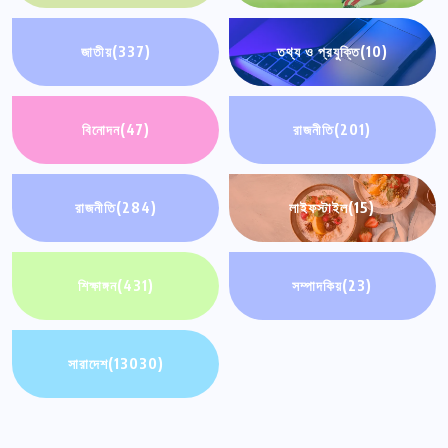
জাতীয়
(337)
তথ্য ও প্রযুক্তি
(10)
বিনোদন
(47)
রাজনীতি
(201)
রাজনীতি
(284)
লাইফস্টাইল
(15)
শিক্ষাঙ্গন
(431)
সম্পাদকিয়
(23)
সারাদেশ
(13030)