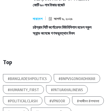
কোটি ৬০ লাখ টাকার বাজেট
সারাদেশ
আগস্ট ৬, ২০২৬
চট্টগ্রাম সিটি কর্পোরেশন মিউনিসিপাল মডেল স্কুল
অ্যান্ড কলেজে গণঅভ্যুত্থান দিবস
Top
#BANGLADESHPOLITICS
#BNPVSGONOADHIKAR
#HUMANITY_FIRST
#PATUAKHALINEWS
#POLITICALCLASH
#VPNOOR
#আজীবন #সম্মাননা