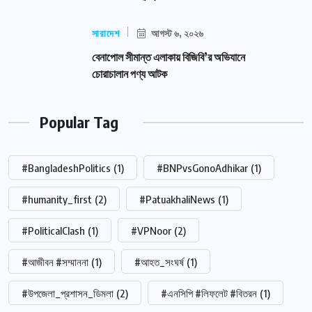
সারাদেশ
আগস্ট ৬, ২০২৬
বেনাপোল সীমান্ত এলাকায় বিজিবি’র অভিযানে
চোরাচালান পণ্য আটক
Popular Tag
#BangladeshPolitics
(1)
#BNPvsGonoAdhikar
(1)
#humanity_first
(2)
#PatuakhaliNews
(1)
#PoliticalClash
(1)
#VPNoor
(2)
#আজীবন #সম্মাননা
(1)
#আহত_সংঘর্ষ
(1)
#উপজেলা_প্রশাসন_ডিমলা
(2)
#এনসিপি #লিফলেট #বিতরন
(1)