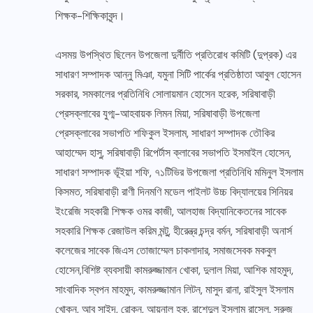
শিক্ষক-শিক্ষিকাবৃন্দ।
এসময় উপস্থিত ছিলেন উপজেলা দুর্নীতি প্রতিরোধ কমিটি (দুপ্রক) এর
সাধারণ সম্পাদক আন্নু মিঞা, যমুনা সিটি পার্কের প্রতিষ্ঠাতা আবুল হোসেন
সরকার, সমকালের প্রতিনিধি সোলায়মান হোসেন হরেক, সরিষাবাড়ী
প্রেসক্লাবের যুগ্ম-আহবায়ক লিমন মিয়া, সরিষাবাড়ী উপজেলা
প্রেসক্লাবের সভাপতি শফিকুল ইসলাম, সাধারণ সম্পাদক তৌকির
আহাম্মেদ হাসু, সরিষাবাড়ী রিপের্টাস ক্লাবের সভাপতি ইসমাইল হোসেন,
সাধারণ সম্পাদক ভূঁইয়া শফি, ৭১টিভির উপজেলা প্রতিনিধি মমিনুল ইসলাম
কিসমত, সরিষাবাড়ী রাণী দিনমণি মডেল পাইলট উচ্চ বিদ্যালয়ের সিনিয়র
ইংরেজি সহকারী শিক্ষক ওমর কাজী, আলহাজ বিদ্যানিকেতনের সাবেক
সহকারি শিক্ষক রেজাউল করিম মন্টু, হীরেন্ত্র চন্দ্র বর্মন, সরিষাবাড়ী অনার্স
কলেজের সাবেক জিএস তোজাম্মেল চাকলাদার, সমাজসেবক মকবুল
হোসেন,বিশিষ্ট ব্যবসায়ী কামরুজ্জামান খোকা, দুলাল মিয়া, আশিক মাহমুদ,
সাংবাদিক স্বপন মাহমুদ, কামরুজ্জামান লিটন, মাসুদ রানা, রাইসুল ইসলাম
খোকন, আবু সাইদ, রোকন, আয়নাল হক, রাশেদুল ইসলাম রাসেল, সুরুজ