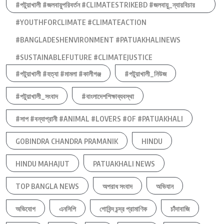
#পটুয়াখালী #জলবায়ুপরিবর্তন #CLIMATESTRIKEBD #জলবায়ু_ন্যায়বিচার
#YOUTHFORCLIMATE #CLIMATEACTION
#BANGLADESHENVIRONMENT #PATUAKHALINEWS
#SUSTAINABLEFUTURE #CLIMATEJUSTICE
#পটুয়াখালী #হত্যা #মামলা #কালীগঞ্জ
#পটুয়াখালী_নিউজ
#পটুয়াখালী_সংবাদ
#বাংলাদেশশিক্ষাব্যবস্থা
#সাপ #বন্যাপ্রানী #ANIMAL #LOVERS #OF #PATUAKHALI
GOBINDRA CHANDRA PRAMANIK
HINDU
HINDU MAHAJUT
PATUAKHALI NEWS
TOP BANGLA NEWS
অপরাধ সংবাদ
অভিযান
অভিযোগ
এনসিপি
গোবিন্দ চন্দ্র প্রামাণিক
চাঁদাবাজি